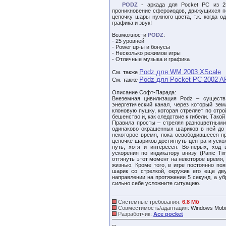
PODZ
- аркада для Pocket PC из 25
проникновение сфероиодов, движущихся по
цепочку шары нужного цвета, т.к. когда 
графика и звук!
Возможности
PODZ
:
- 25 уровней
- Power up-ы и бонусы
- Несколько режимов игры
- Отличные музыка и графика
Podz для WM 2003 XScale
См. также
Podz для Pocket PC 2002 
См. также
Описание Софт-Парада:
Внеземная цивилизация Podz – существ
энергетический канал, через который зе
клоновую пушку, которая стреляет по стр
бешенство и, как следствие к гибели. Такой
Правила просты – стреляя разноцветными
одинаково окрашенных шариков в ней до 
некоторое время, пока освободившееся п
цепочке шариков достигнуть центра и уско
путь, хотя и интересен. Во-перых, ход
ускорения по индикатору внизу (Panic T
оттянуть этот момент на некоторое время,
жизнью. Кроме того, в игре постоянно по
шарик со стрелкой, окружив его еще дв
направлении на протяжении 5 секунд, а у
сильно себе усложните ситуацию.
Системные требования:
6.8 Мб
Совместимость/адаптация:
Windows Mobi
Разработчик:
Ace pocket