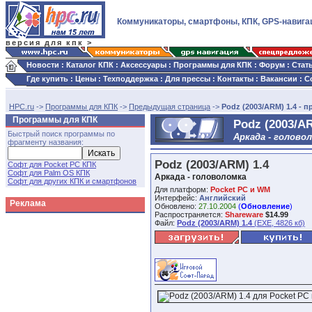
Коммуникаторы, смартфоны, КПК, GPS-навига
версия для кпк >
Новости
:
Каталог КПК
:
Аксессуары
:
Программы для КПК
:
Форум
:
Стат
Где купить
:
Цены
:
Техподдержка
:
Для прессы
:
Контакты
:
Вакансии
:
С
HPC.ru
->
Программы для КПК
->
Предыдущая страница
->
Podz (2003/ARM) 1.4 - 
Программы для КПК
Podz (2003/AR
Быстрый поиск программы по
Аркада - голово
фрагменту названия:
Podz (2003/ARM) 1.4
Софт для Pocket PC КПК
Софт для Palm OS КПК
Аркада - головоломка
Софт для других КПК и смартфонов
Для платформ:
Pocket PC и WM
Интерфейс:
Английский
Реклама
Обновлено:
27.10.2004
(
Обновление
)
Распространяется:
Shareware
$14.99
Файл:
Podz (2003/ARM) 1.4
(EXE, 4826 кб)