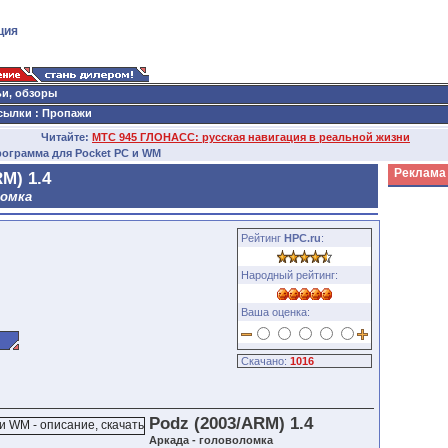
ция
ьи, обзоры
сылки
:
Пропажи
Читайте:
МТС 945 ГЛОНАСС: русская навигация в реальной жизни
программа для Pocket PC и WM
Реклама
M) 1.4
ломка
Рейтинг
HPC.ru
:
Народный рейтинг:
Ваша оценка:
Скачано:
1016
Podz (2003/ARM) 1.4
Аркада - головоломка