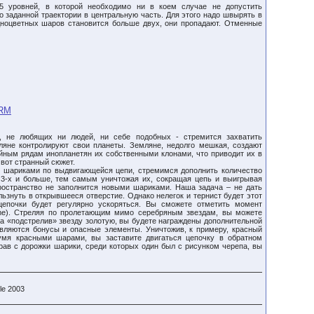
 уровней, в которой необходимо ни в коем случае не допустить
 заданной траектории в центральную часть. Для этого надо швырять в
одноцветных шаров становится больше двух, они пропадают. Отменные
ARM
, не любящих ни людей, ни себе подобных - стремится захватить
мляне контролируют свои планеты. Земляне, недолго мешкая, создают
ойным рядам инопланетян их собственными клонами, что приводит их в
 вот странный сюжет.
 шариками по выдвигающейся цепи, стремимся дополнить количество
3-х и больше, тем самым уничтожая их, сокращая цепь и выигрывая
ространство не заполнится новыми шариками. Наша задача – не дать
льзнуть в открывшееся отверстие. Однако нелегок и тернист будет этот
 цепочки будет регулярно ускоряться. Вы сможете отметить момент
ime). Стреляя по пролетающим мимо серебряным звездам, вы можете
 а «подстрелив» звезду золотую, вы будете награждены дополнительной
являются бонусы и опасные элементы. Уничтожив, к примеру, красный
умя красными шарами, вы заставите двигаться цепочку в обратном
брав с дорожки шарики, среди которых один был с рисунком черепа, вы
le 2003