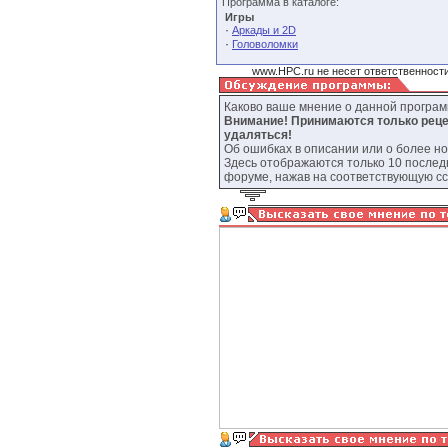
Программа в каталоге:
Игры
·
Аркады и 2D
·
Головоломки
www.HPC.ru не несет ответственности
Каково ваше мнение о данной програ
Внимание! Принимаются только реце
удаляться!
Об ошибках в описании или о более н
Здесь отображаются только 10 послед
форуме, нажав на соответствующую сс