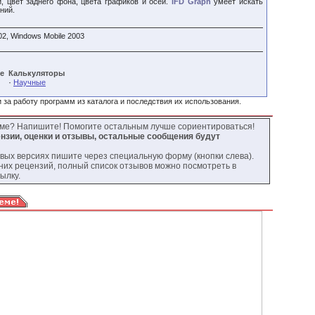
, цвет заднего фона, цвета графиков и осей.
iFD Graph
умеет искать
ний.
02, Windows Mobile 2003
е
Калькуляторы
·
Научные
 за работу программ из каталога и последствия их использования.
мме? Напишите! Помогите остальным лучше сориентироваться!
нзии, оценки и отзывы, остальные сообщения будут
овых версиях пишите через специальную форму (кнопки слева).
них рецензий, полный список отзывов можно посмотреть в
ылку.