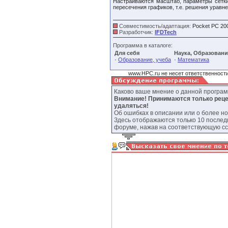
Настраиваются масштаб, параметры сетки
пересечения графиков, т.е. решения уравне
Совместимость/адаптация:
Pocket PC 20
Разработчик:
IFDTech
Программа в каталоге:
Для себя
Наука, Образовани
·
·
Образование, учеба
Математика
www.HPC.ru не несет ответственности
Каково ваше мнение о данной програ
Внимание! Принимаются только реце
удаляться!
Об ошибках в описании или о более н
Здесь отображаются только 10 послед
форуме, нажав на соответствующую сс