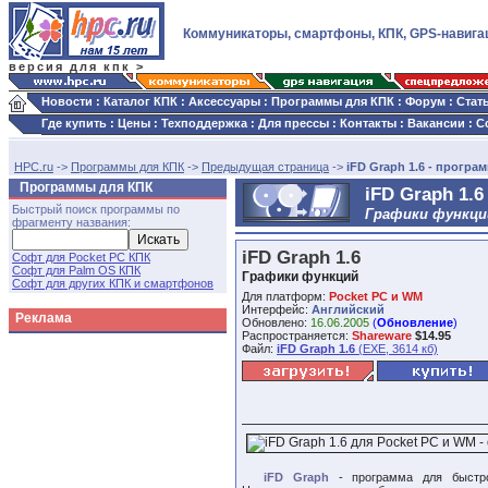
Коммуникаторы, смартфоны, КПК, GPS-навига
версия для кпк >
Новости
:
Каталог КПК
:
Аксессуары
:
Программы для КПК
:
Форум
:
Стат
Где купить
:
Цены
:
Техподдержка
:
Для прессы
:
Контакты
:
Вакансии
:
С
HPC.ru
->
Программы для КПК
->
Предыдущая страница
->
iFD Graph 1.6 - програ
Программы для КПК
iFD Graph 1.6
Быстрый поиск программы по
Графики функци
фрагменту названия:
iFD Graph 1.6
Софт для Pocket PC КПК
Софт для Palm OS КПК
Графики функций
Софт для других КПК и смартфонов
Для платформ:
Pocket PC и WM
Интерфейс:
Английский
Реклама
Обновлено:
16.06.2005
(
Обновление
)
Распространяется:
Shareware
$14.95
Файл:
iFD Graph 1.6
(EXE, 3614 кб)
iFD Graph
- программа для быстро