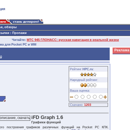
ция
ьи, обзоры
сылки
:
Пропажи
Читайте:
МТС 945 ГЛОНАСС: русская навигация в реальной жизни
мма для Pocket PC и WM
Реклама
й
Рейтинг
HPC.ru
:
Народный рейтинг:
Ваша оценка:
Скачано:
1203
iFD Graph 1.6
Графики функций
го построения графиков различных функций на Pocket PC КПК.