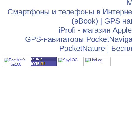
М
Смартфоны и телефоны в Интернет
(eBook)
|
GPS на
iProfi - магазин App
GPS-навигаторы PocketNaviga
PocketNature
|
Беспл