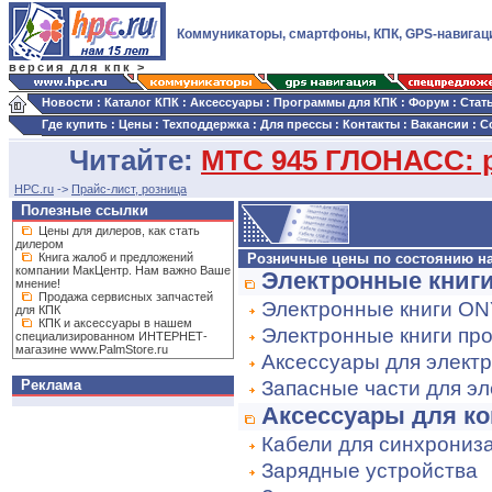
Коммуникаторы, смартфоны, КПК, GPS-навигац
версия для кпк >
Новости
:
Каталог КПК
:
Аксессуары
:
Программы для КПК
:
Форум
:
Стат
Где купить
:
Цены
:
Техподдержка
:
Для прессы
:
Контакты
:
Вакансии
:
С
Читайте:
МТС 945 ГЛОНАСС: р
HPC.ru
->
Прайс-лист, розница
Полезные ссылки
Цены для дилеров, как стать
дилером
Книга жалоб и предложений
Розничные цены по состоянию на 0
компании МакЦентр. Нам важно Ваше
Электронные книг
мнение!
Продажа сервисных запчастей
Электронные книги O
для КПК
КПК и аксессуары в нашем
Электронные книги пр
специализированном ИНТЕРНЕТ-
магазине www.PalmStore.ru
Аксессуары для электр
Реклама
Запасные части для э
Аксессуары для к
Кабели для синхрониз
Зарядные устройства