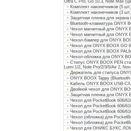
Ultra C Pro, Go 10.3, Note Max (
Комплект наконечников (5 шт
Комплект наконечников (3 шт
Защитная пленка для экрана 
Bluetooth-клавиатура ONYX 
Чехол магнитный для ONYX BO
Чехол магнитный для ONYX B
Чехол-бампер для ONYX BOOX
Чехол для ONYX BOOX GO 6,
Чехол для ONYX BOOX PALM
Чехол-обложка для ONYX BOO
Стилус ONYX BOOX PEN станд
Lumi 1/2, Note Pro/2/3/5/Air 2, Nov
Держатель для стилуса ONY
ONYX BOOX Tappy (Bluetooth-
Кабель ONYX BOOX USB-C/US
Двойной чехол для ONYX B
Защитная пленка для ONYX 
Чехол для PocketBook 606/61
Чехол для PocketBook 606/61
Чехол для PocketBook 606/61
Чехол (обложка) для Pocket
Чехол (обложка) для PocketB
Чехол для ОНИКС БУКС ЛОМО