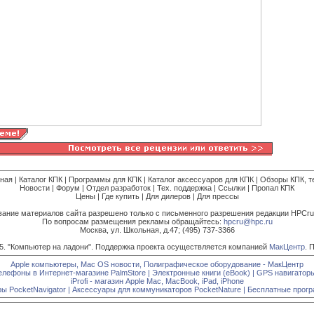
вная
|
Каталог КПК
|
Программы для КПК
|
Каталог аксессуаров для КПК
|
Обзоры КПК, т
Новости
|
Форум
|
Отдел разработок
|
Тех. поддержка
|
Ссылки
|
Пропал КПК
Цены
|
Где купить
|
Для дилеров
|
Для прессы
ание материалов сайта разрешено только с письменного разрешения редакции HPCru
По вопросам размещения рекламы обращайтесь:
hpcru@hpc.ru
Москва, ул. Школьная, д.47; (495) 737-3366
15. "Компьютер на ладони". Поддержка проекта осуществляется компанией
МакЦентр
. 
Apple компьютеры, Mac OS новости, Полиграфическое оборудование - МакЦентр
лефоны в Интернет-магазине PalmStore
|
Электронные книги (eBook)
|
GPS навигатор
iProfi - магазин Apple Mac, MacBook, iPad, iPhone
ы PocketNavigator
|
Аксессуары для коммуникаторов PocketNature
|
Бесплатные прогр