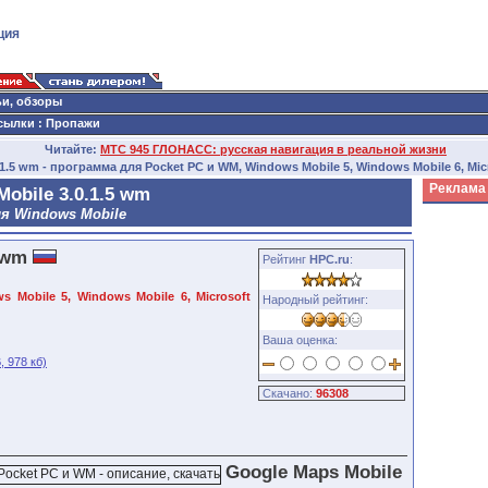
ция
ьи, обзоры
сылки
:
Пропажи
Читайте:
МТС 945 ГЛОНАСС: русская навигация в реальной жизни
.1.5 wm - программа для Pocket PC и WM, Windows Mobile 5, Windows Mobile 6, Mi
Реклама
obile 3.0.1.5 wm
я Windows Mobile
5 wm
Рейтинг
HPC.ru
:
 Mobile 5, Windows Mobile 6, Microsoft
Народный рейтинг:
Ваша оценка:
 978 кб)
Скачано:
96308
Google Maps Mobile