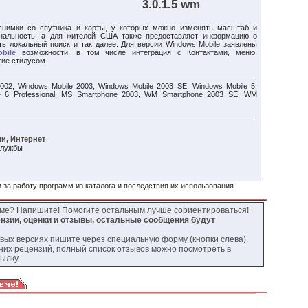
3.0.1.5 wm
снимки со спутника и карты, у которых можно изменять масштаб и
ональность, а для жителей США также предоставляет информацию о
ить локальный поиск и так далее. Для версии Windows Mobile заявлены
bile
возможности, в том числе интеграция с Контактами, меню,
тие стилусом.
002, Windows Mobile 2003, Windows Mobile 2003 SE, Windows Mobile 5,
le 6 Professional, MS Smartphone 2003, WM Smartphone 2003 SE, WM
и, Интернет
 службы
 за работу программ из каталога и последствия их использования.
мме? Напишите! Помогите остальным лучше сориентироваться!
нзии, оценки и отзывы, остальные сообщения будут
овых версиях пишите через специальную форму (кнопки слева).
них рецензий, полный список отзывов можно посмотреть в
ылку.