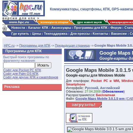
Коммуникаторы, смартфоны, КПК, GPS-навига
версия для кпк >
Новости
:
Каталог КПК
:
Аксессуары
:
Программы для КПК
:
Форум
:
Стат
Где купить
:
Цены
:
Техподдержка
:
Для прессы
:
Контакты
:
Вакансии
:
С
HPC.ru
->
Программы для КПК
->
Предыдущая страница
->
Google Maps Mobile 3.0
Программы для КПК
Google Maps M
Быстрый поиск программы по
Google-карты дл
фрагменту названия:
Google Maps Mobile 3.0.1.
Софт для Pocket PC КПК
Софт для Palm OS КПК
Google-карты для Windows Mobile
Софт для других КПК и смартфонов
Для платформ:
Pocket PC и WM, Windows
Smartphone
Реклама
Интерфейс:
Русский, Английский
Обновлено:
27.04.2009
(
Обновление
)
Распространяется:
Бесплатная
Файл:
Google Maps Mobile 3.0.1.5 wm
(CAB,