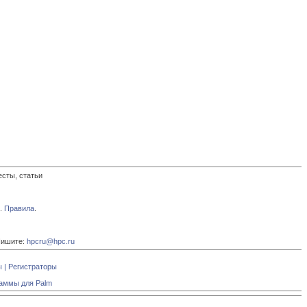
есты, статьи
.
Правила
.
Пишите:
hpcru@hpc.ru
ы
|
Регистраторы
аммы для Palm