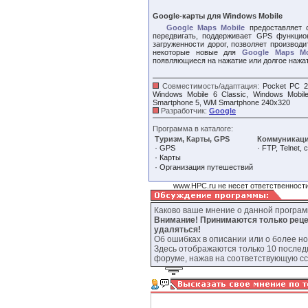
Google-карты для Windows Mobile
Google Maps Mobile
предоставляет 
передвигать, поддерживает GPS функци
загруженности дорог, позволяет производ
некоторые новые для
Google Maps Mo
появляющиеся на нажатие или долгое нажа
Совместимость/адаптация:
Pocket PC 2
Windows Mobile 6 Classic, Windows Mobi
Smartphone 5, WM Smartphone 240x320
Разработчик:
Google
Программа в каталоге:
Туризм, Карты, GPS
Коммуникаци
·
·
GPS
FTP, Telnet,
·
Карты
·
Организация путешествий
www.HPC.ru не несет ответственности
Каково ваше мнение о данной програ
Внимание! Принимаются только реце
удаляться!
Об ошибках в описании или о более н
Здесь отображаются только 10 послед
форуме, нажав на соответствующую сс