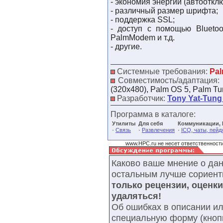
- экономия энергии (автооткл
- различный размер шрифта;
- поддержка SSL;
- доступ с помощью Bluetoot
PalmModem и т.д.
- другие.
Системные требования:
Pal
Совместимость/адаптация:
(320x480), Palm OS 5, Palm Tu
Разработчик:
Tony Yat-Tun
Программа в каталоге:
Утилиты
Для себя
Коммуникации, 
·
·
·
Связь
Развлечения
ICQ, чаты, пей
www.HPC.ru не несет ответственности
Каково ваше мнение о да
остальным лучше сориент
только рецензии, оценк
удаляться!
Об ошибках в описании ил
специальную форму (кнопк