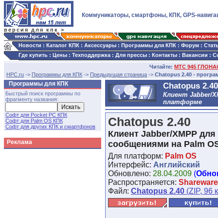
Коммуникаторы, смартфоны, КПК, GPS-навига
версия для кпк >
Новости
:
Каталог КПК
:
Аксессуары
:
Программы для КПК
:
Форум
:
Стат
Где купить
:
Цены
:
Техподдержка
:
Для прессы
:
Контакты
:
Вакансии
:
С
Читайте:
МТС 945 ГЛОНАС
HPC.ru
->
Программы для КПК
->
Предыдущая страница
->
Chatopus 2.40 - програ
Программы для КПК
Chatopus 2.40
Быстрый поиск программы по
Клиент Jabber/
фрагменту названия:
платформе
Софт для Pocket PC КПК
Chatopus 2.40
Софт для Palm OS КПК
Софт для других КПК и смартфонов
Клиент Jabber/XMPP для
Реклама
сообщениями на Palm O
Для платформ:
Palm OS
Интерфейс:
Английский
Обновлено:
28.04.2009
(
Обно
Распространяется:
Shareware
Файл:
Chatopus 2.40
(ZIP, 96 