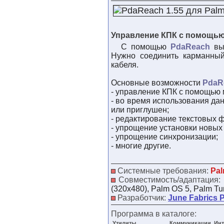
Управление КПК с помощь
С помощью
PdaReach
вы 
Нужно соединить карманны
кабеля.
Основные возможности
PdaR
- управление КПК с помощью 
- во время использования да
или приглушен;
- редактирование текстовых 
- упрощение установки новых
- упрощение синхронизации;
- многие другие.
Системные требования:
Pal
Совместимость/адаптация:
(320x480), Palm OS 5, Palm Tu
Разработчик:
June Fabrics 
Программа в каталоге:
Утилиты
Коммуникации, Инт