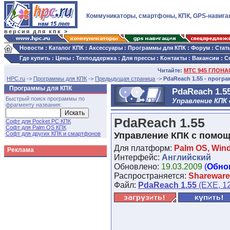
Коммуникаторы, смартфоны, КПК, GPS-навига
версия для кпк >
Новости
:
Каталог КПК
:
Аксессуары
:
Программы для КПК
:
Форум
:
Стат
Где купить
:
Цены
:
Техподдержка
:
Для прессы
:
Контакты
:
Вакансии
:
С
Читайте:
МТС 945 ГЛОНАС
HPC.ru
->
Программы для КПК
->
Предыдущая страница
->
PdaReach 1.55 - прогр
Программы для КПК
PdaReach 1.5
Быстрый поиск программы по
Управление КПК
фрагменту названия:
PdaReach 1.55
Софт для Pocket PC КПК
Софт для Palm OS КПК
Софт для других КПК и смартфонов
Управление КПК с помо
Для платформ:
Palm OS, Win
Реклама
Интерфейс:
Английский
Обновлено:
19.03.2009
(
Обно
Распространяется:
Shareware
Файл:
PdaReach 1.55
(EXE, 12