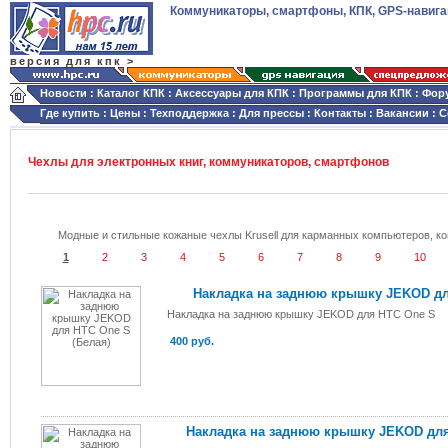
Коммуникаторы, смартфоны, КПК, GPS-навига
версия для кпк >
Новости
:
Каталог КПК
:
Аксессуары для КПК
:
Программы для КПК
:
Фор
Где купить
:
Цены
:
Техподдержка
:
Для прессы
:
Контакты
:
Вакансии
:
С
Чехлы для электронных книг, коммуникаторов, смартфонов
Модные и стильные кожаные чехлы Krusell для карманных компьютеров, к
1
2
3
4
5
6
7
8
9
10
Накладка на заднюю крышку JEKOD дл
Накладка на заднюю крышку JEKOD для HTC One S
400 руб.
Накладка на заднюю крышку JEKOD для