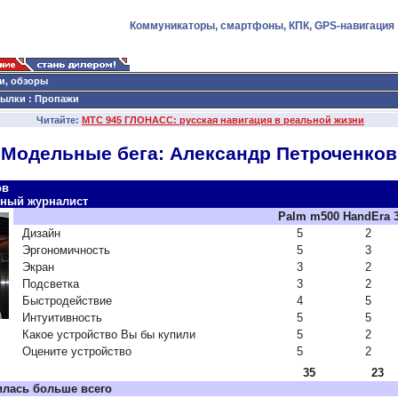
Коммуникаторы, смартфоны, КПК, GPS-навигация
и, обзоры
сылки
:
Пропажи
Читайте:
МТС 945 ГЛОНАСС: русская навигация в реальной жизни
Модельные бега: Александр Петроченков
ов
ный журналист
Palm m500
HandEra 
Дизайн
5
2
Эргономичность
5
3
Экран
3
2
Подсветка
3
2
Быстродействие
4
5
Интуитивность
5
5
Какое устройство Вы бы купили
5
2
Оцените устройство
5
2
35
23
илась больше всего