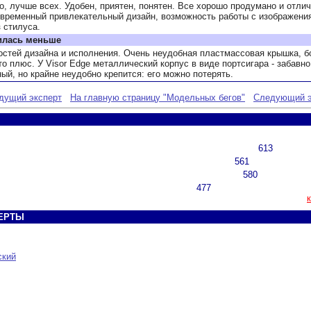
 лучше всех. Удобен, приятен, понятен. Все хорошо продумано и отлич
современный привлекательный дизайн, возможность работы с изображени
 стилуса.
илась меньше
стей дизайна и исполнения. Очень неудобная пластмассовая крышка, б
о плюс. У Visor Edge металлический корпус в виде портсигара - забавно
ый, но крайне неудобно крепится: его можно потерять.
дущий эксперт
На главную страницу "Модельных бегов"
Следующий э
613
561
580
477
ЕРТЫ
ский