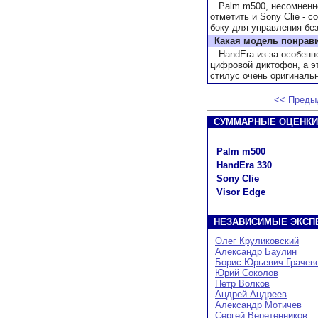
Palm m500, несомненно,
отметить и Sony Clie - 
боку для управления без
Какая модель понрав
HandEra из-за особенно
цифровой диктофон, а эт
стилус очень оригинальн
<< Преды
СУММАРНЫЕ ОЦЕНКИ
Palm m500
HandEra 330
Sony Clie
Visor Edge
НЕЗАВИСИМЫЕ ЭКСП
Олег Круликовский
Александр Баулин
Борис Юрьевич Грачев
Юрий Соколов
Петр Волков
Андрей Андреев
Александр Мотичев
Сергей Веретенников