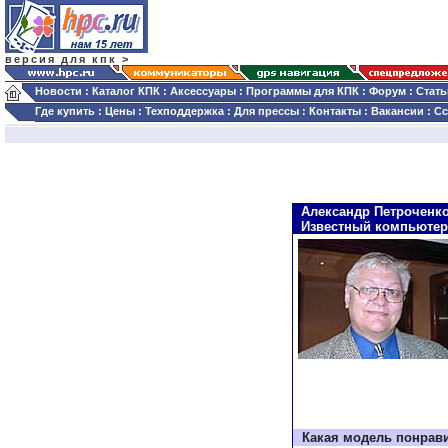
версия для кпк >
Новости
:
Каталог КПК
:
Аксессуары
:
Программы для КПК
:
Форум
:
Стать
Где купить
:
Цены
:
Техподдержка
:
Для прессы
:
Контакты
:
Вакансии
:
С
Александр Петроченк
Известный компьютер
Какая модель понрав