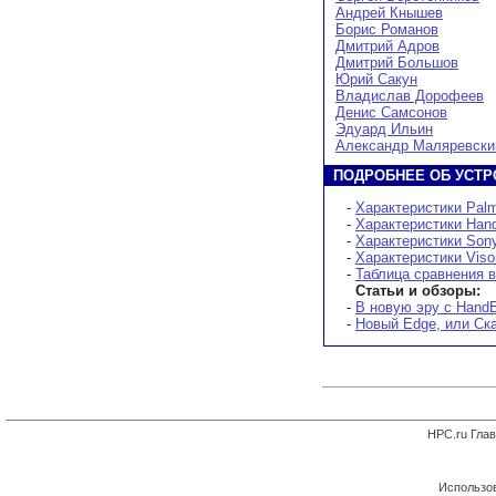
Андрей Кнышев
Борис Романов
Дмитрий Адров
Дмитрий Большов
Юрий Сакун
Владислав Дорофеев
Денис Самсонов
Эдуард Ильин
Александр Маляревски
ПОДРОБНЕЕ ОБ УСТР
-
Характеристики Pal
-
Характеристики Han
-
Характеристики Sony
-
Характеристики Viso
-
Таблица сравнения в
Статьи и обзоры:
-
В новую эру с Hand
-
Новый Edge, или Ска
HPC.ru Гла
Использов