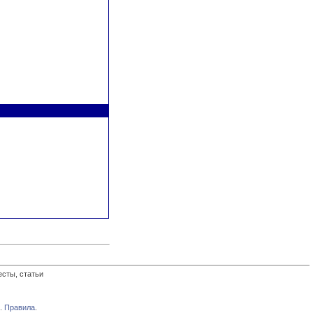
есты, статьи
.
Правила
.