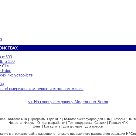
й
ОЙСТВАХ
m m500
dEra 330
 Clie
r Edge
сех 4-х устройств
Era
з об американском левше и стальном Visor'е
<< На главную страницу Модельных Бегов
вная
|
Каталог КПК
|
Программы для КПК
|
Каталог аксессуаров для КПК
|
Обзоры КПК, т
Новости
|
Форум
|
Отдел разработок
|
Тех. поддержка
|
Ссылки
|
Пропал КПК
Цены
|
Где купить
|
Для дилеров
|
Для прессы
ание материалов сайта разрешено только с письменного разрешения редакции HPCru