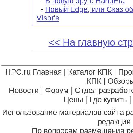
-
В новую эру с HandEra
-
Новый Edge, или Сказ о
Visor'е
<< На главную ст
HPC.ru Главная
|
Каталог КПК
|
Про
КПК
|
Обзоры
Новости
|
Форум
|
Отдел разработ
Цены
|
Где купить
Использование материалов сайта р
редакции
По вопросам размещения р