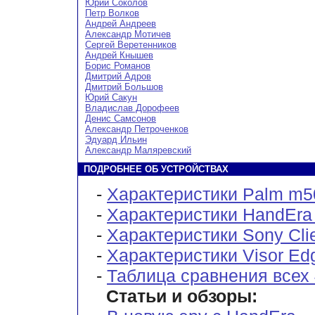
Юрий Соколов
Петр Волков
Андрей Андреев
Александр Мотичев
Сергей Веретенников
Андрей Кнышев
Борис Романов
Дмитрий Адров
Дмитрий Большов
Юрий Сакун
Владислав Дорофеев
Денис Самсонов
Александр Петроченков
Эдуард Ильин
Александр Маляревский
ПОДРОБНЕЕ ОБ УСТРОЙСТВАХ
-
Характеристики Palm m5
-
Характеристики HandEra
-
Характеристики Sony Cli
-
Характеристики Visor Ed
-
Таблица сравнения всех 
Статьи и обзоры: