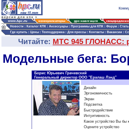
Комму
версия для кпк >
Новости
:
Каталог КПК
:
Аксессуары
:
Программы для КПК
:
Форум
:
Стать
Где купить
:
Цены
:
Техподдержка
:
Для прессы
:
Контакты
:
Вакансии
:
С
Читайте:
МТС 945 ГЛОНАСС: р
Модельные бега: Бо
Борис Юрьевич Грачевский
Генеральный директор ООО "Ералаш Лэнд"
Дизайн
Эргономичность
Экран
Подсветка
Быстродействие
Интуитивность
Какое устройство Вы бы 
Оцените устройство