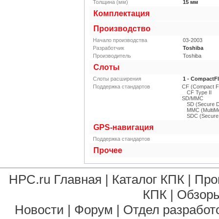
Толщина (мм)
15
мм
Комплектация
Производство
Начало производства
03-2003
Разработчик
Toshiba
Производитель
Toshiba
Слоты
Слоты расширения
1 - CompactFla
Поддержка стандартов
CF (Compact F
CF Type II
SD/MMC
SD (Secure Di
MMC (MultiMe
SDC (Secure 
GPS-навигация
Поддержка стандартов
Прочее
HPC.ru Главная
|
Каталог КПК
|
Про
КПК
|
Обзоры
Новости
|
Форум
|
Отдел разработ