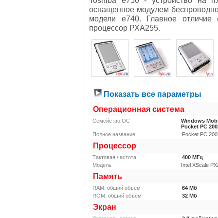
оснащенное модулем беспроводной
модели е740. Главное отличие
процессор РХА255.
Показать все параметры
Операционная система
Семейство ОС
Windows Mobil
Pocket PC 200
Полное название
Pocket PC 200
Процессор
Тактовая частота
400
МГц
Модель
Intel XScale P
Память
RAM, общий объем
64
Мб
ROM, общий объем
32
Мб
Экран