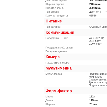
Диагональ экрана
3.8
дюйма(ов
Ширина экрана
240
пикс
Высота экрана
320
пикс
Тип экрана
Цветной TFT 
Количество цветов
65536
Питание
Тип батареи
Съемный Lithi
Коммуникации
Поддержка BT, Wifi
WiFi (802.11)
USB-порт
COM-порт
Поддержка моб. связи
Передача данных
Камера
Параметры камеры
Мультимедиа
Мультимедиа
Полифоническ
MP3-плеер
Стерео-выход
Диктофон, вс
Подключение 
Форм-фактор
Масса
192
г
Длина
125
мм
Ширина
79
мм