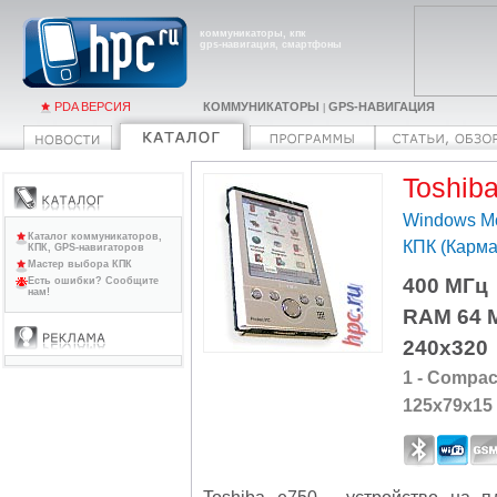
коммуникаторы, кпк
gps-навигация, смартфоны
PDA ВЕРСИЯ
КОММУНИКАТОРЫ
GPS-НАВИГАЦИЯ
|
Toshib
Windows Mo
Каталог коммуникаторов,
КПК (Карм
КПК, GPS-навигаторов
Мастер выбора КПК
400 МГц
Есть ошибки? Сообщите
нам!
RAM 64 
240x320
1 - Compact
125x79x15
Toshiba e750 - устройство на п