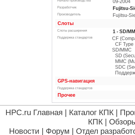
Начало производства
09-2004
Разработчик
Fujitsu-S
Производитель
Fujitsu-S
Слоты
Слоты расширения
1 - SD/MM
Поддержка стандартов
CF (Compa
CF Type I
SD/MMC
SD (Secur
MMC (Mul
SDC (Sec
Поддерж
GPS-навигация
Поддержка стандартов
Прочее
HPC.ru Главная
|
Каталог КПК
|
Про
КПК
|
Обзоры
Новости
|
Форум
|
Отдел разработ