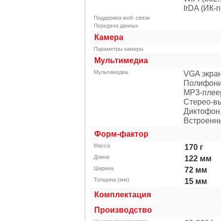
IrDA (ИК-п
Поддержка моб. связи
Передача данных
Камера
Параметры камеры
Мультимедиа
Мультимедиа
VGA экран
Полифони
MP3-плее
Стерео-в
Диктофон
Встроенны
Форм-фактор
Масса
170
г
Длина
122
мм
Ширина
72
мм
Толщина (мм)
15
мм
Комплектация
Производство