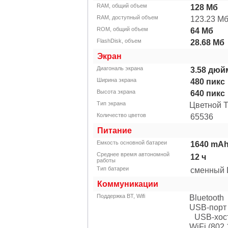
RAM, общий объем
128
Мб
RAM, доступный объем
123.23
М
ROM, общий объем
64
Мб
FlashDisk, объем
28.68
Мб
Экран
Диагональ экрана
3.58
дюйм
Ширина экрана
480
пикс
Высота экрана
640
пикс
Тип экрана
Цветной 
Количество цветов
65536
Питание
Емкость основной батареи
1640
mA
Среднее время автономной
12
ч
работы
Тип батареи
сменный L
Коммуникации
Поддержка BT, Wifi
Bluetooth
USB-порт
USB-хос
WiFi (802.