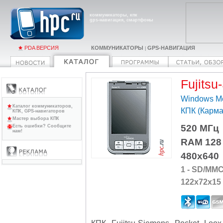
коммуникаторы, кпк
gps-навигация, смартфоны
PDA ВЕРСИЯ
КОММУНИКАТОРЫ
GPS-НАВИГАЦИЯ
|
Fujits
Windows Mo
Каталог коммуникаторов,
КПК (Карм
КПК, GPS-навигаторов
Мастер выбора КПК
520 МГц
Есть ошибки? Сообщите
нам!
RAM 128
480x640
1 - SD/MMC/
122x72x15
КПК
Fujitsu-Siemens Pocket Loo