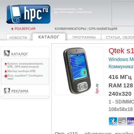
коммуникаторы, кпк
gps-навигация, смартфоны
PDA ВЕРСИЯ
КОММУНИКАТОРЫ
GPS-НАВИГАЦИЯ
|
Qtek s
Windows Mo
Каталог коммуникаторов,
Коммуника
КПК, GPS-навигаторов
Мастер выбора КПК
416 МГц
Есть ошибки? Сообщите
нам!
RAM 128
240x320
1 - SD/MM
108x58x18
Qtek s110
- обновление линейки 