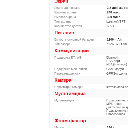
Экран
Диагональ экрана
2.8
дюйма(ов
Ширина экрана
240
пикс
Высота экрана
320
пикс
Тип экрана
Цветной TFT 
Количество цветов
65536
Питание
Емкость основной батареи
1200
mAh
Тип батареи
съёмный Lithi
Коммуникации
Поддержка BT, Wifi
Bluetooth
USB-порт
IrDA (ИК-порт)
Поддержка моб. связи
GSM-модуль
Передача данных
GPRS-модуль
Камера
Параметры камеры
Фотокамера о
Мультимедиа
Мультимедиа
Полифоническ
MP3-плеер
Диктофон, вс
Подключение 
Виброзвонок
Форм-фактор
Масса
150
г