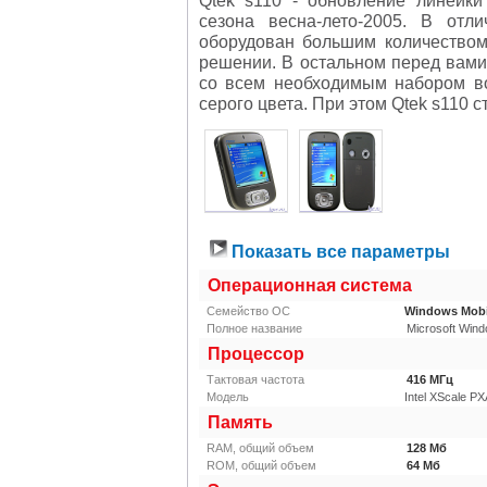
сезона весна-лето-2005. В от
оборудован большим количество
решении. В остальном перед вам
cо всем необходимым набором в
серого цвета. При этом
Qtek s110
ст
Показать все параметры
Операционная система
Семейство ОС
Windows Mobi
Полное название
Microsoft Wind
Процессор
Тактовая частота
416
МГц
Модель
Intel XScale P
Память
RAM, общий объем
128
Мб
ROM, общий объем
64
Мб