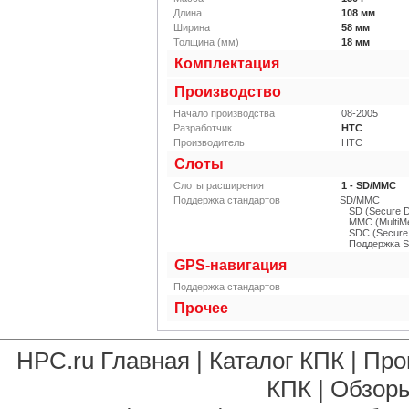
Длина
108
мм
Ширина
58
мм
Толщина (мм)
18
мм
Комплектация
Производство
Начало производства
08-2005
Разработчик
HTC
Производитель
HTC
Слоты
Слоты расширения
1 - SD/MMC
Поддержка стандартов
SD/MMC
SD (Secure Di
MMC (MultiMe
SDC (Secure 
Поддержка 
GPS-навигация
Поддержка стандартов
Прочее
HPC.ru Главная
|
Каталог КПК
|
Про
КПК
|
Обзоры