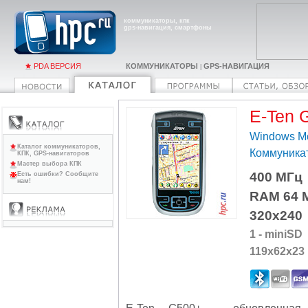
коммуникаторы, кпк
gps-навигация, смартфоны
PDA ВЕРСИЯ
КОММУНИКАТОРЫ
GPS-НАВИГАЦИЯ
|
E-Ten 
Windows Mo
Каталог коммуникаторов,
Коммуника
КПК, GPS-навигаторов
Мастер выбора КПК
400 МГц
Есть ошибки? Сообщите
нам!
RAM 64 
320x240
1 - miniSD
119x62x23
E-Ten G500+
- обновленная м