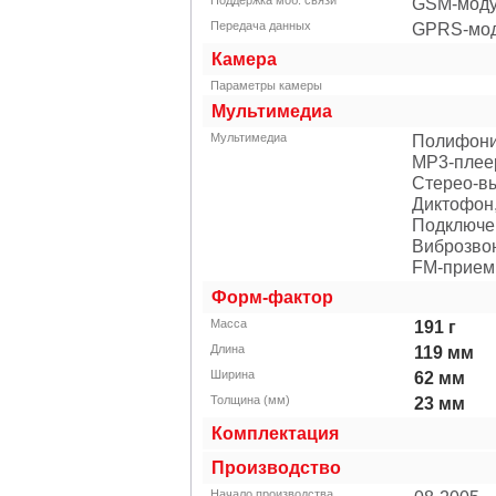
Поддержка моб. связи
GSM-моду
Передача данных
GPRS-мо
Камера
Параметры камеры
Мультимедиа
Мультимедиа
Полифони
MP3-плее
Стерео-в
Диктофон
Подключе
Виброзво
FM-прием
Форм-фактор
Масса
191
г
Длина
119
мм
Ширина
62
мм
Толщина (мм)
23
мм
Комплектация
Производство
Начало производства