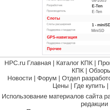
08-2005
Разработчик
E-Ten
Производитель
E-Ten
Слоты
Слоты расширения
1 - miniS
Поддержка стандартов
MiniSD
GPS-навигация
Поддержка стандартов
Прочее
HPC.ru Главная
|
Каталог КПК
|
Про
КПК
|
Обзоры
Новости
|
Форум
|
Отдел разработ
Цены
|
Где купить
Использование материалов сайта р
редакции