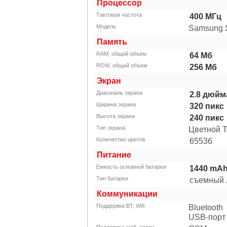
Процессор
Тактовая частота
400
МГц
Модель
Samsung 
Память
RAM, общий объем
64
Мб
ROM, общий объем
256
Мб
Экран
Диагональ экрана
2.8
дюйма
Ширина экрана
320
пикс
Высота экрана
240
пикс
Тип экрана
Цветной 
Количество цветов
65536
Питание
Емкость основной батареи
1440
mA
Тип батареи
съемный 
Коммуникации
Поддержка BT, Wifi
Bluetooth
USB-порт