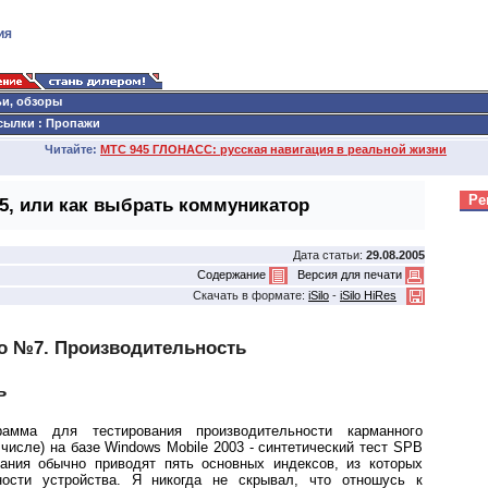
ия
ьи, обзоры
сылки
:
Пропажи
Читайте:
МТС 945 ГЛОНАСС: русская навигация в реальной жизни
Ре
5, или как выбрать коммуникатор
Дата статьи:
29.08.2005
Содержание
Версия для печати
Скачать в формате:
iSilo
-
iSilo HiRes
о №7. Производительность
ь
рамма для тестирования производительности карманного
числе) на базе Windows Mobile 2003 - синтетический тест SPB
вания обычно приводят пять основных индексов, из которых
ости устройства. Я никогда не скрывал, что отношусь к