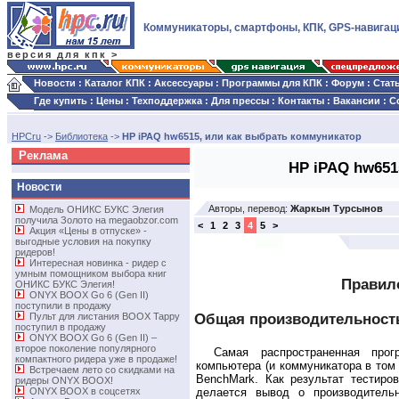
Коммуникаторы, смартфоны, КПК, GPS-навигац
версия для кпк >
Новости
:
Каталог КПК
:
Аксессуары
:
Программы для КПК
:
Форум
:
Стат
Где купить
:
Цены
:
Техподдержка
:
Для прессы
:
Контакты
:
Вакансии
:
С
HPCru
->
Библиотека
->
HP iPAQ hw6515, или как выбрать коммуникатор
Реклама
HP iPAQ hw651
Новости
Авторы, перевод:
Жаркын Турсынов
Модель ОНИКС БУКС Элегия
получила Золото на megaobzor.com
<
1
2
3
4
5
>
Акция «Цены в отпуске» -
выгодные условия на покупку
ридеров!
Интересная новинка - ридер с
умным помощником выбора книг
Правил
ОНИКС БУКС Элегия!
ONYX BOOX Go 6 (Gen II)
поступили в продажу
Общая производительност
Пульт для листания BOOX Tappy
поступил в продажу
ONYX BOOX Go 6 (Gen II) –
второе поколение популярного
Самая распространенная прог
компактного ридера уже в продаже!
компьютера (и коммуникатора в том 
Встречаем лето со скидками на
BenchMark. Как результат тестиро
ридеры ONYX BOOX!
ONYX BOOX в соцсетях
делается вывод о производительн