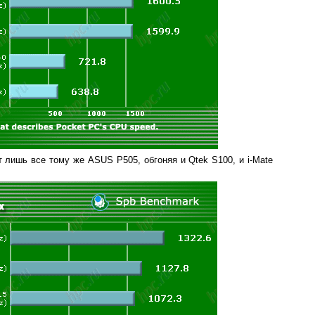
 лишь все тому же ASUS P505, обгоняя и Qtek S100, и i-Mate