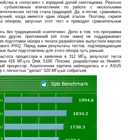
ойства в «попугаях» с изрядной долей скептицизма. Реально
м субъективные впечатления по работе с несколькими
интетических тестов стала традицией. Да, и потом, сравнивать
ручней, когда имеется один общий эталон. Поэтому, скрипя
за обзором, запускал этот тест и приводил сравнительные
сь без традиционной «синтетики». Дело в том, что программа
тво других приложений (об этом ниже) не поддерживает
я подготовки обзора к печати разработчики выпустили версию
нового iPAQ. Перед вами результаты тестов, подтверждающие
ые были подготовлены для этого обзора чуть раньше.
частота процессора и заявлена в 312 МГц, результат теста
вне 416 МГц-го Qtek S100. Похоже, разработчики из Hewlett-
вый процессор. Аналогичная картина наблюдалась и с ASUS
р с легкостью "делал" 520 МГц-ых собратьев.