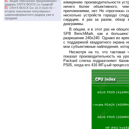
Акция «Весеннее предложение» -
измерению производительности устр
ридеры ONYX BOOX со скидкой!
ничего более объективного, че
ONYX BOOX Go 10.3 (Gen II) -­
приложениями, нет. Но «прогонка» с
второе поколение популярного
широкоформатного ридера уже в
несколько устройств гораздо спод
продаже
сердцем, я раз за разом, обзор 
диаграммы.
В общем, и в этот раз не обошло
SPB BenchMark, как и большинс
разрешение 240х240. Однако во врем
с поддержкой квадратного экрана 
мои субъективные наблюдения, котор
Несмотря на то, что тактовая 
показал производительность на уро
Packard слегка подразгоняют базо
P505, когда его 416 МГц-ый процессо