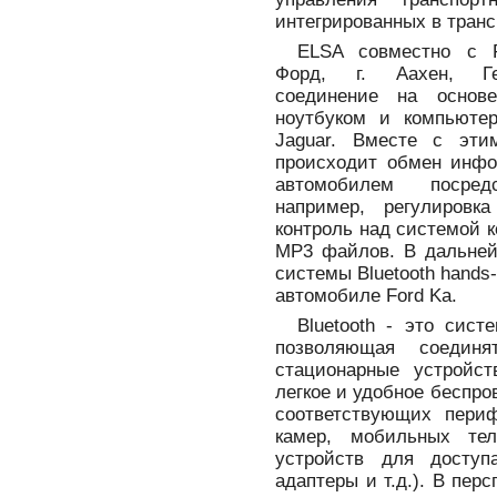
интегрированных в транс
ELSA совместно с F
Форд, г. Аахен, Гер
соединение на основе
ноутбуком и компьюте
Jaguar. Вместе с эти
происходит обмен инф
автомобилем посредс
например, регулировк
контроль над системой 
МР3 файлов. В дальней
системы Bluetooth hands
автомобиле Ford Ka.
Bluetooth - это сис
позволяющая соедин
стационарные устройст
легкое и удобное беспр
соответствующих пери
камер, мобильных тел
устройств для досту
адаптеры и т.д.). В пер