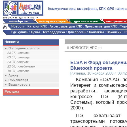
Коммуникаторы, смартфоны, КПК, GPS-навига
версия для кпк >
Новости
:
Каталог КПК
:
Аксессуары для КПК
:
Программы для КПК
:
Фор
Где купить
:
Цены
:
Техподдержка
:
Для прессы
:
Контакты
:
Вакансии
:
С
Новости
НОВОСТИ HPC.ru
Последние новости
23.07, четверг
03.07, пятница
ELSA и Форд объедини
23.06, вторник
22.06, понедельник
Bluetooth проекта
18.06, четверг
[пятница, 10 ноября 2000 г, 08:42
Архив
Компания ELSA AG, п
RSS экспорт
Интернет и компьютерн
Ваша новость
разработки, касающи
Реклама
конгрессе ITS (Инте
Системы), который прох
2000 г.
ITS охватывают 
транспортными поток
управления транспор