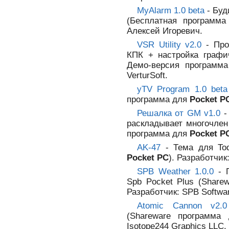
MyAlarm 1.0 beta
- Буд
(Бесплатная программ
Алексей Игоревич.
VSR Utility v2.0
- Про
КПК + настройка графич
Демо-версия программ
VerturSoft.
yTV Program 1.0 beta
программа для
Pocket P
Решалка от GM v1.0
-
раскладывает многочлен
программа для
Pocket P
AK-47
- Тема для Tod
Pocket PC
). Разработчик:
SPB Weather 1.0.0
- П
Spb Pocket Plus (Shar
Разработчик: SPB Softwa
Atomic Cannon v2.0
(Shareware программ
Isotope244 Graphics LLC.