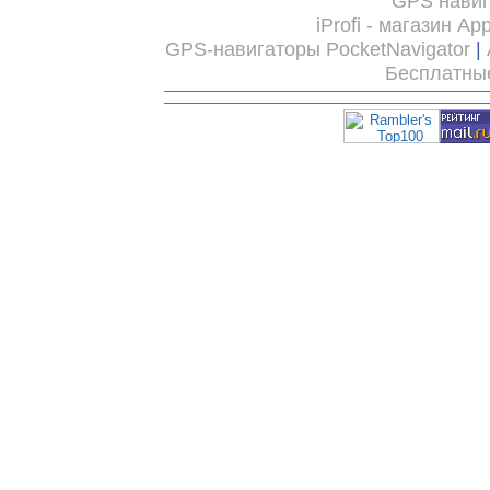
GPS нави
iProfi - магазин Ap
GPS-навигаторы PocketNavigator
|
Бесплатны