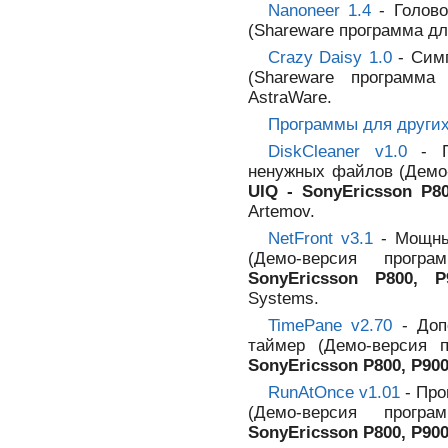
Nanoneer 1.4
- Голово
(Shareware программа д
Crazy Daisy 1.0
- Симп
(Shareware программ
AstraWare.
Программы для други
DiskCleaner v1.0
- П
ненужных файлов (Демо
UIQ - SonyEricsson P80
Artemov.
NetFront v3.1
- Мощны
(Демо-версия прог
SonyEricsson P800, P
Systems.
TimePane v2.70
- Доп
таймер (Демо-версия
SonyEricsson P800, P900 
RunAtOnce v1.01
- Про
(Демо-версия прог
SonyEricsson P800, P900 