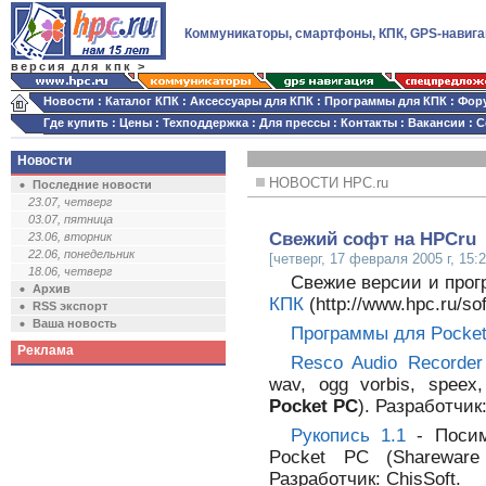
Коммуникаторы, смартфоны, КПК, GPS-навига
версия для кпк >
Новости
:
Каталог КПК
:
Аксессуары для КПК
:
Программы для КПК
:
Фор
Где купить
:
Цены
:
Техподдержка
:
Для прессы
:
Контакты
:
Вакансии
:
С
Новости
НОВОСТИ HPC.ru
Последние новости
23.07, четверг
03.07, пятница
Cвежий софт на HPCru
23.06, вторник
22.06, понедельник
[четверг, 17 февраля 2005 г, 15:2
18.06, четверг
Свежие версии и про
Архив
КПК
(http://www.hpc.ru/sof
RSS экспорт
Ваша новость
Программы для Pocke
Реклама
Resco Audio Recorder
wav, ogg vorbis, speex
Pocket PC
). Разработчик
Рукопись 1.1
- Посим
Pocket PC (Sharewar
Разработчик: ChisSoft.