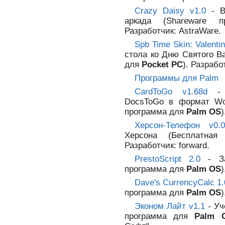
Crazy Daisy v1.0
- Ве
аркада (Shareware
Разработчик: AstraWare.
Spb Time Skin: Valentin
стола ко Дню Святого В
для
Pocket PC
). Разрабо
Программы для Palm
CardToGo v1.68d
- К
DocsToGo в формат Wor
программа для
Palm OS
)
Херсон-Телефон v0.0
Херсона (Бесплатна
Разработчик: forward.
PrestoScript 2.0
- За
программа для
Palm OS
)
Dave's CurrencyCalc 1.
программа для
Palm OS
)
Эконом Лайт v1.1
- Уч
программа для
Palm 