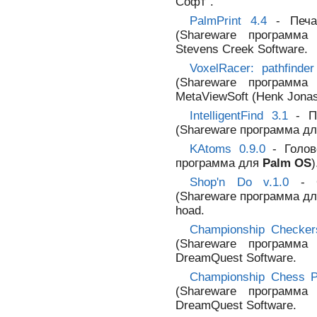
Софт".
PalmPrint 4.4
- Печат
(Shareware программ
Stevens Creek Software.
VoxelRacer: pathfinder
(Shareware программ
MetaViewSoft (Henk Jonas
IntelligentFind 3.1
- По
(Shareware программа д
KAtoms 0.9.0
- Голов
программа для
Palm OS
)
Shop'n Do v.1.0
- О
(Shareware программа д
hoad.
Championship Checke
(Shareware программ
DreamQuest Software.
Championship Chess 
(Shareware программ
DreamQuest Software.