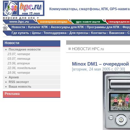
Коммуникаторы, смартфоны, КПК, GPS-навига
версия для кпк >
Новости
:
Каталог КПК
:
Аксессуары для КПК
:
Программы для КПК
:
Фор
Где купить
:
Цены
:
Техподдержка
:
Для прессы
:
Контакты
:
Вакансии
:
С
Новости
НОВОСТИ HPC.ru
Последние новости
23.07, четверг
03.07, пятница
Minox DM1 – очередной
23.06, вторник
22.06, понедельник
[вторник, 24 мая 2005 г, 07:30]
18.06, четверг
Архив
RSS экспорт
Ваша новость
Реклама