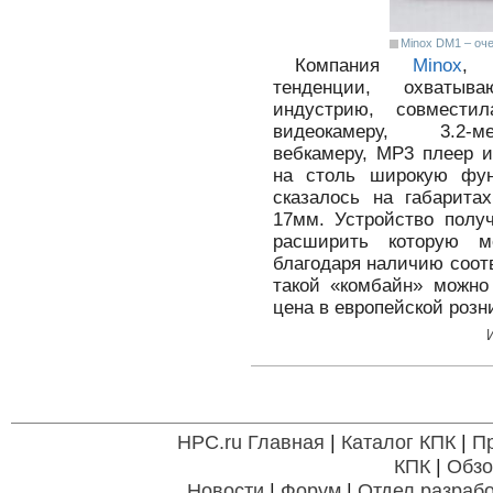
Minox DM1 – оч
Компания
Minox
, 
тенденции, охватыв
индустрию, совмест
видеокамеру, 3.2-ме
вебкамеру, MP3 плеер 
на столь широкую фун
сказалось на габарита
17мм. Устройство полу
расширить которую 
благодаря наличию соот
такой «комбайн» можно 
цена в европейской розн
HPC.ru Главная
|
Каталог КПК
|
П
КПК
|
Обзо
Новости
|
Форум
|
Отдел разрабо