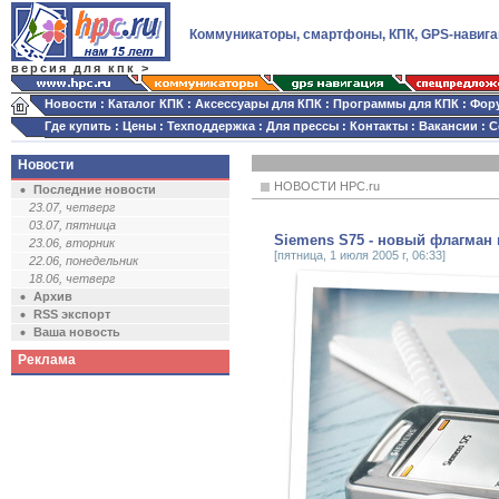
Коммуникаторы, смартфоны, КПК, GPS-навига
версия для кпк >
Новости
:
Каталог КПК
:
Аксессуары для КПК
:
Программы для КПК
:
Фор
Где купить
:
Цены
:
Техподдержка
:
Для прессы
:
Контакты
:
Вакансии
:
С
Новости
НОВОСТИ HPC.ru
Последние новости
23.07, четверг
03.07, пятница
Siemens S75 - новый флагман
23.06, вторник
[пятница, 1 июля 2005 г, 06:33]
22.06, понедельник
18.06, четверг
Архив
RSS экспорт
Ваша новость
Реклама