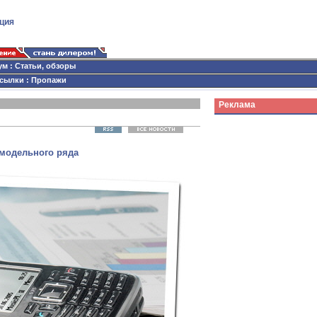
ция
ум
:
Статьи, обзоры
сылки
:
Пропажи
Реклама
 модельного ряда