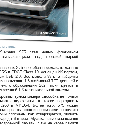
ьного ряда
 Siemens S75 стал новым флагманом
 выпускающихся под торговой маркой
пазонах S75 способен передавать данные
PRS и EDGE Class 10, оснащен ИК-портом,
ом USB 2.0. Вес модели 99 г., а габариты
и использован 1.8-дюймовый TFT дисплей с
лей, отображающий 262 тысяч цветов и
троенной 1.3-мегапиксельной камеры.
ровым зумом камера способна не только
сывать видеклипы, а также передавать
H.263 и MPEG4. Более того, S75 можно
иоплеера: телефон воспроизводит форматы
чи способен, как утверждается, звучать
заряда батареи. Музыкальные композиции
встроенной памяти, либо на карте памяти