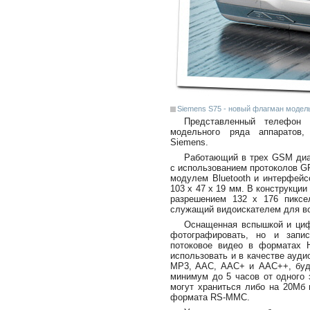
Siemens S75 - новый флагман модел
Представленный телефон
модельного ряда аппаратов,
Siemens.
Работающий в трех GSM диа
с использованием протоколов G
модулем Bluetooth и интерфейс
103 x 47 x 19 мм. В конструкци
разрешением 132 x 176 пиксе
служащий видоискателем для вс
Оснащенная вспышкой и циф
фотографировать, но и запи
потоковое видео в форматах 
использовать и в качестве ауд
MP3, AAC, AAC+ и AAC++, буду
минимум до 5 часов от одного 
могут храниться либо на 20Мб 
формата RS-MMC.