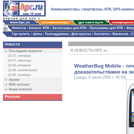
Коммуникаторы, смартфоны, КПК, GPS-навига
версия для кпк >
Новости
:
Каталог КПК
:
Аксессуары для КПК
:
Программы для КПК
:
Фор
Где купить
:
Цены
:
Техподдержка
:
Для прессы
:
Контакты
:
Вакансии
:
С
Новости
НОВОСТИ HPC.ru
Последние новости
23.07, четверг
03.07, пятница
WeatherBug Mobile - то
23.06, вторник
22.06, понедельник
доказательствами на э
18.06, четверг
[среда, 6 июля 2005 г, 05:55]
Архив
RSS экспорт
Ваша новость
Реклама