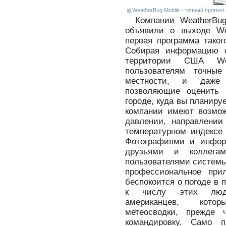
WeatherBug Mobile - точный прогно
Компании WeatherBug
объявили о выходе Wea
первая программа тако
Собирая информацию 
территории США Wea
пользователям точны
местности, и даже
позволяющие оценить 
городе, куда вы планиру
компании имеют возмо
давлении, направлении 
температурном индексе
Фотографиями и инфор
друзьями и коллегам
пользователями системы
профессиональное при
беспокоится о погоде в 
к числу этих люде
американцев, кото
метеосводки, прежде
командировку. Само 