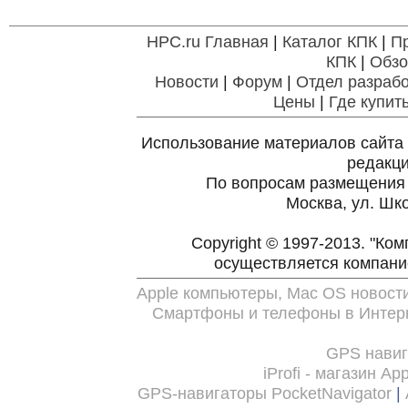
HPC.ru Главная
|
Каталог КПК
|
П
КПК
|
Обзо
Новости
|
Форум
|
Отдел разрабо
Цены
|
Где купит
Использование материалов сайта 
редакц
По вопросам размещения
Москва, ул. Шко
Copyright © 1997-2013. "Ко
осуществляется компан
Apple компьютеры, Mac OS новост
Смартфоны и телефоны в Интерн
GPS нави
iProfi - магазин Ap
GPS-навигаторы PocketNavigator
|