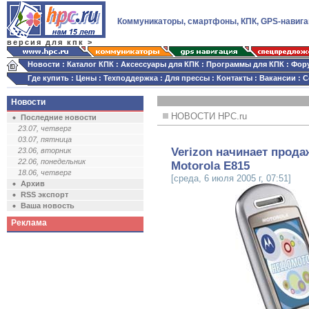
Коммуникаторы, смартфоны, КПК, GPS-навига
версия для кпк >
Новости
:
Каталог КПК
:
Аксессуары для КПК
:
Программы для КПК
:
Фор
Где купить
:
Цены
:
Техподдержка
:
Для прессы
:
Контакты
:
Вакансии
:
С
Новости
НОВОСТИ HPC.ru
Последние новости
23.07, четверг
03.07, пятница
Verizon начинает прод
23.06, вторник
22.06, понедельник
Motorola E815
18.06, четверг
[среда, 6 июля 2005 г, 07:51]
Архив
RSS экспорт
Ваша новость
Реклама