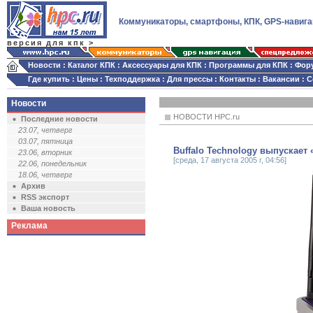
Коммуникаторы, смартфоны, КПК, GPS-навига
версия для кпк >
Новости
:
Каталог КПК
:
Аксессуары для КПК
:
Программы для КПК
:
Фор
Где купить
:
Цены
:
Техподдержка
:
Для прессы
:
Контакты
:
Вакансии
:
С
Новости
НОВОСТИ HPC.ru
Последние новости
23.07, четверг
03.07, пятница
Buffalo Technology выпускае
23.06, вторник
[среда, 17 августа 2005 г, 04:56]
22.06, понедельник
18.06, четверг
Архив
RSS экспорт
Ваша новость
Реклама