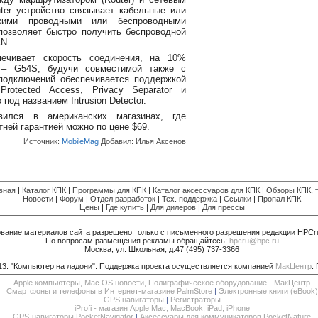
ter устройство связывает кабельные или
кими проводными или беспроводными
позволяет быстро получить беспроводной
N.
чивает скорость соединения, на 10%
– G54S, будучи совместимой также с
 подключений обеспечивается поддержкой
Protected Access, Privacy Separator и
под названием Intrusion Detector.
ился в американских магазинах, где
тней гарантией можно по цене $69.
Источник:
MobileMag
Добавил:
Илья Аксенов
вная
|
Каталог КПК
|
Программы для КПК
|
Каталог аксессуаров для КПК
|
Обзоры КПК, т
Новости
|
Форум
|
Отдел разработок
|
Тех. поддержка
|
Ссылки
|
Пропал КПК
Цены
|
Где купить
|
Для дилеров
|
Для прессы
вание материалов сайта разрешено только с письменного разрешения редакции HPCr
По вопросам размещения рекламы обращайтесь:
hpcru@hpc.ru
Москва, ул. Школьная, д.47 (495) 737-3366
013. "Компьютер на ладони". Поддержка проекта осуществляется компанией
МакЦентр
.
Apple компьютеры, Mac OS новости, Полиграфическое оборудование - МакЦентр
Смартфоны и телефоны в Интернет-магазине PalmStore
|
Электронные книги (eBook)
GPS навигаторы
|
Регистраторы
iProfi - магазин Apple Mac, MacBook, iPad, iPhone
GPS-навигаторы PocketNavigator
|
Аксессуары для коммуникаторов PocketNature