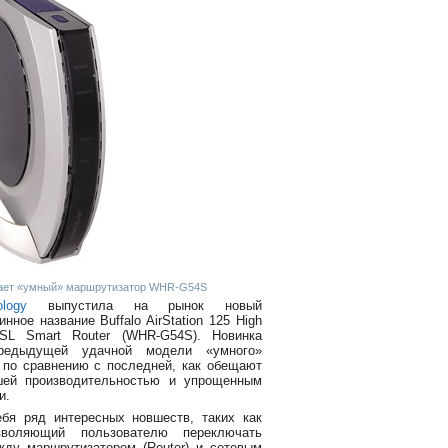
скает «умный» маршрутизатор WHR-G54S
logy
выпустила на рынок новый
ное название Buffalo AirStation 125 High
DSL Smart Router (WHR-G54S). Новинка
редыдущей удачной модели «умного»
по сравнению с последней, как обещают
чшей производительностью и упрощенным
и.
бя ряд интересных новшеств, таких как
зволяющий пользователю переключать
ду маршрутизатором (Router) и сетевым