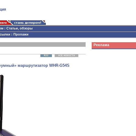
ция
ум
:
Статьи, обзоры
сылки
:
Пропажи
Реклама
т «умный» маршрутизатор WHR-G54S