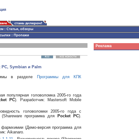
ция
ум
:
Статьи, обзоры
сылки
:
Пропажи
Реклама
 PC, Symbian и Palm
аммы в разделе
Программы для КПК
ая популярная головоломка 2005-го года
cket PC
). Разработчик: Mastersoft Mobile
видность головоломки 2005-го года с
 (Shareware программа для
Pocket PC
).
о фармхимии (Демо-версия программа для
ик: Aikanaro.
 1.1.11
- Разновидность покера (Shareware