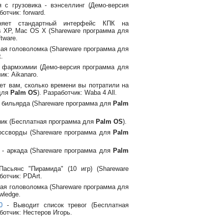
 с грузовика - вэнселлинг (Демо-версия
ботчик: forward.
яет стандартный интерфейс КПК на
 XP, Mac OS X (Shareware программа для
tware.
ая головоломка (Shareware программа для
.
о фармхимии (Демо-версия программа для
ик: Aikanaro.
ет вам, сколько времени вы потратили на
 для
Palm OS
). Разработчик: Waba 4 All.
 бильярда (Shareware программа для
Palm
ник (Бесплатная программа для
Palm OS
).
оссворды (Shareware программа для
Palm
 - аркада (Shareware программа для
Palm
асьянс "Пирамида" (10 игр) (Shareware
аботчик: PDArt.
ая головоломка (Shareware программа для
wledge.
0
- Выводит список тревог (Бесплатная
аботчик: Нестеров Игорь.