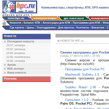
Коммуникаторы, смартфоны, КПК, GPS-навига
версия для кпк >
Новости
:
Каталог КПК
:
Аксессуары для КПК
:
Программы для КПК
:
Фор
Где купить
:
Цены
:
Техподдержка
:
Для прессы
:
Контакты
:
Вакансии
:
С
Новости
НОВОСТИ HPC.ru
Последние новости
23.07, четверг
03.07, пятница
Свежие программы для Pocket
23.06, вторник
[среда, 17 августа 2005 г, 20:58]
22.06, понедельник
Свежие версии и прогр
18.06, четверг
(http://www.hpc.ru/soft/):
Архив
RSS экспорт
Программы для Pocket PC
Ваша новость
Mastersoft SuDoku 1.0
- Сам
(Shareware программа для
Po
Реклама
Solutions.
Sudoku Rules! 1.06
- Разно
множеством систем подсказок
Разработчик: Spiral Mile.
Farmchem I 1.0
- Учебник п
Palm OS
,
Pocket PC
). Разработч
Aces Texas Hold'em - No Limit