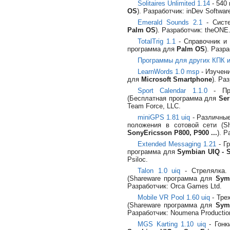
Solitaires Unlimited 1.14
- 540
OS
). Разработчик: inDev Softwar
Emerald Sounds 2.1
- Систе
Palm OS
). Разработчик: theONE
TotalTrig 1.1
- Справочник и 
программа для
Palm OS
). Разра
Программы для других КПК 
LearnWords 1.0 msp
- Изучен
для
Microsoft Smartphone
). Ра
Sport Calendar 1.1.0
- Про
(Бесплатная программа для
Ser
Team Force, LLC.
miniGPS 1.81 uiq
- Различные
положения в сотовой сети (S
SonyEricsson P800, P900 ...
). Р
Extended Messaging 1.21
- Г
программа для
Symbian UIQ - S
Psiloc.
Talon 1.0 uiq
- Стрелялка. 
(Shareware программа для
Symb
Разработчик: Orca Games Ltd.
Mobile VR Pool 1.60 uiq
- Тре
(Shareware программа для
Symb
Разработчик: Noumena Productio
MGS Karting 1.10 uiq
- Гонк