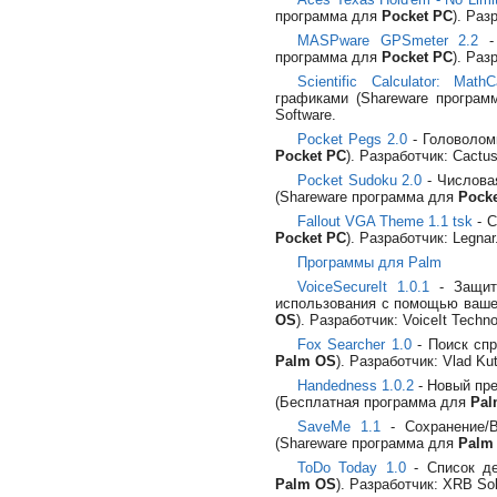
программа для
Pocket PC
). Раз
MASPware GPSmeter 2.2
- 
программа для
Pocket PC
). Раз
Scientific Calculator: Math
графиками (Shareware програ
Software.
Pocket Pegs 2.0
- Головолом
Pocket PC
). Разработчик: Cactus
Pocket Sudoku 2.0
- Числова
(Shareware программа для
Pock
Fallout VGA Theme 1.1 tsk
- С
Pocket PC
). Разработчик: Legnar
Программы для Palm
VoiceSecureIt 1.0.1
- Защита
использования с помощью ваше
OS
). Разработчик: VoiceIt Techno
Fox Searcher 1.0
- Поиск спр
Palm OS
). Разработчик: Vlad Ku
Handedness 1.0.2
- Новый пре
(Бесплатная программа для
Pal
SaveMe 1.1
- Сохранение/B
(Shareware программа для
Palm
ToDo Today 1.0
- Список де
Palm OS
). Разработчик: XRB Sol