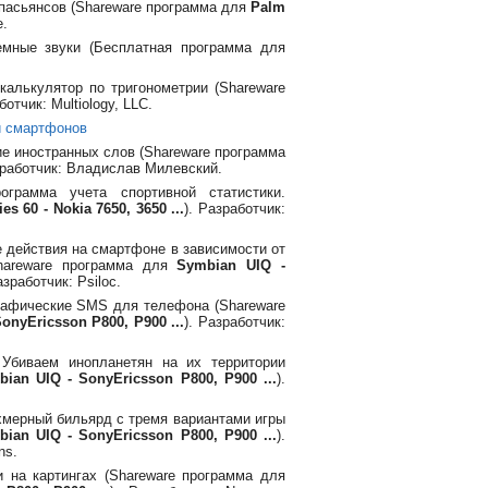
 пасьянсов (Shareware программа для
Palm
e.
мные звуки (Бесплатная программа для
.
калькулятор по тригонометрии (Shareware
ботчик: Multiology, LLC.
и смартфонов
ие иностранных слов (Shareware программа
зработчик: Владислав Милевский.
грамма учета спортивной статистики.
ies 60 - Nokia 7650, 3650 ...
). Разработчик:
 действия на смартфоне в зависимости от
hareware программа для
Symbian UIQ -
азработчик: Psiloc.
рафические SMS для телефона (Shareware
onyEricsson P800, P900 ...
). Разработчик:
Убиваем инопланетян на их территории
ian UIQ - SonyEricsson P800, P900 ...
).
хмерный бильярд с тремя вариантами игры
ian UIQ - SonyEricsson P800, P900 ...
).
ns.
и на картингах (Shareware программа для