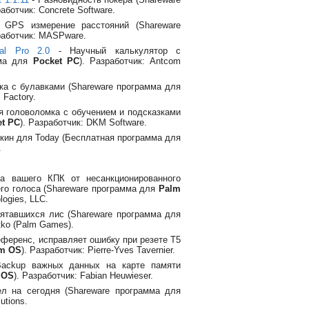
работчик: Concrete Software.
GPS измерение расстояний (Shareware
работчик: MASPware.
Cal Pro 2.0
- Научный калькулятор с
мма для
Pocket PC
). Разработчик: Antcom
ка с булавками (Shareware программа для
 Factory.
я головоломка с обучением и подсказками
et PC
). Разработчик: DKM Software.
кин для Today (Бесплатная программа для
.
 вашего КПК от несанкционированного
го голоса (Shareware программа для
Palm
logies, LLC.
ятавшихся лис (Shareware программа для
tko (Palm Games).
ференс, исправляет ошибку при резете Т5
m OS
). Разработчик: Pierre-Yves Tavernier.
ackup важных данных на карте памяти
 OS
). Разработчик: Fabian Heuwieser.
л на сегодня (Shareware программа для
utions.