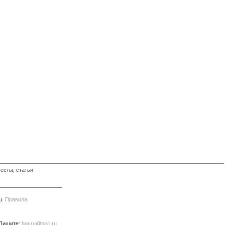
есты, статьи
u.
Правила
.
 Пишите:
hpcru@hpc.ru