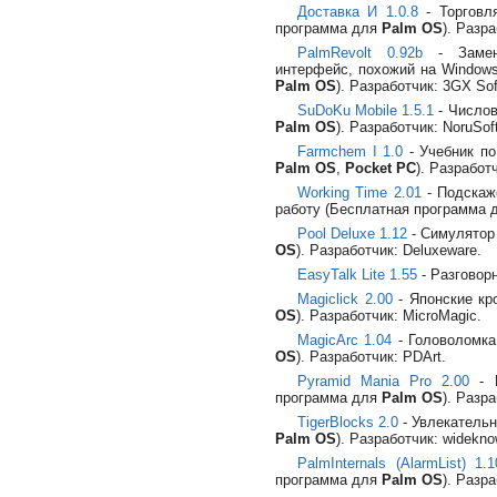
Доставка И 1.0.8
- Торговля
программа для
Palm OS
). Разра
PalmRevolt 0.92b
- Замен
интерфейс, похожий на Windows
Palm OS
). Разработчик: 3GX Sof
SuDoKu Mobile 1.5.1
- Числов
Palm OS
). Разработчик: NoruSoft
Farmchem I 1.0
- Учебник п
Palm OS
,
Pocket PC
). Разработч
Working Time 2.01
- Подскаж
работу (Бесплатная программа
Pool Deluxe 1.12
- Симулятор
OS
). Разработчик: Deluxeware.
EasyTalk Lite 1.55
- Разговор
Magiclick 2.00
- Японские кр
OS
). Разработчик: MicroMagic.
MagicArc 1.04
- Головоломка
OS
). Разработчик: PDArt.
Pyramid Mania Pro 2.00
- П
программа для
Palm OS
). Разр
TigerBlocks 2.0
- Увлекательн
Palm OS
). Разработчик: widekno
PalmInternals (AlarmList) 1.1
программа для
Palm OS
). Разр