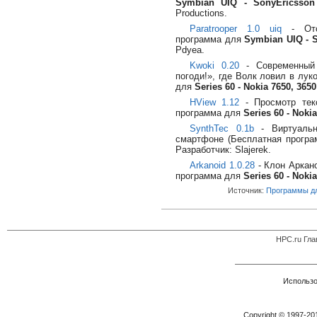
Symbian UIQ - SonyEricsson 
Productions.
Paratrooper 1.0 uiq
- Отст
программа для
Symbian UIQ - S
Pdyea.
Kwoki 0.20
- Современный 
погоди!», где Волк ловил в лу
для
Series 60 - Nokia 7650, 3650 
HView 1.12
- Просмотр тек
программа для
Series 60 - Nokia
SynthTec 0.1b
- Виртуальн
смартфоне (Бесплатная прогр
Разработчик: Slajerek.
Arkanoid 1.0.28
- Клон Аркано
программа для
Series 60 - Nokia
Источник:
Программы дл
HPC.ru Гла
Использо
Copyright © 1997-2