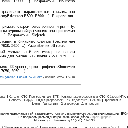
P800, P900 ...
). Разработчик: Noumena
реливаем парашютистов (Бесплатная
onyEricsson P800, P900 ...
). Разработчик:
римейк старой электронной игры «Ну,
кошки куриные яйца (Бесплатная программа
...
). Разработчик: Slajerek.
стовых и бинарных файлов (Бесплатная
 7650, 3650 ...
). Разработчик: Slajerek.
ый музыкальный синтезатор на вашем
амма для
Series 60 - Nokia 7650, 3650 ...
).
ида. 33 уровня, яркая графика (Shareware
 7650, 3650 ...
).
я Symbian, Pocket PC и Palm
Добавил:
www.HPC.ru
вная
|
Каталог КПК
|
Программы для КПК
|
Каталог аксессуаров для КПК
|
Обзоры КПК, т
Новости
|
Форум
|
Отдел разработок
|
Тех. поддержка
|
Ссылки
|
Пропал КПК
Цены
|
Где купить
|
Для дилеров
|
Для прессы
вание материалов сайта разрешено только с письменного разрешения редакции HPCr
По вопросам размещения рекламы обращайтесь:
hpcru@hpc.ru
Москва, ул. Школьная, д.47 (495) 737-3366
013. "Компьютер на ладони". Поддержка проекта осуществляется компанией
МакЦентр
.