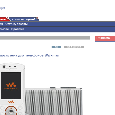
ция
ум
:
Статьи, обзоры
сылки
:
Пропажи
Реклама
диосистема для телефонов Walkman