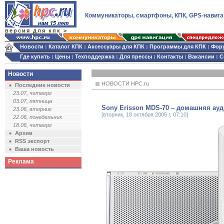
Коммуникаторы, смартфоны, КПК, GPS-навига
версия для кпк >
Новости
:
Каталог КПК
:
Аксессуары для КПК
:
Программы для КПК
:
Фор
Где купить
:
Цены
:
Техподдержка
:
Для прессы
:
Контакты
:
Вакансии
:
С
Новости
НОВОСТИ HPC.ru
Последние новости
23.07, четверг
03.07, пятница
Sony Erisson MDS-70 – домашняя ау
23.06, вторник
[вторник, 18 октября 2005 г, 07:10]
22.06, понедельник
18.06, четверг
Архив
RSS экспорт
Ваша новость
Реклама