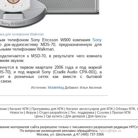
ема для телефонов Walkman
ым телефоном Sony Ericsson W900 компания
Sony
 док-аудиосистему MDS-70, предназначенную для
ьными телефонами Walkman.
одключается к MSD-70, в результате чего комната
мким звуком.
чнутся в первом квартале 2006 года и под маркой
-70), и под маркой Sony (Cradle Audio CPA-001), а
удет в розничных сетях как вместе с бытовой
 связи.
Источник:
MobileMag
Добавил:
Илья Аксенов
вная
|
Каталог КПК
|
Программы для КПК
|
Каталог аксессуаров для КПК
|
Обзоры КПК, т
Новости
|
Форум
|
Отдел разработок
|
Тех. поддержка
|
Ссылки
|
Пропал КПК
Цены
|
Где купить
|
Для дилеров
|
Для прессы
вание материалов сайта разрешено только с письменного разрешения редакции HPCr
По вопросам размещения рекламы обращайтесь:
hpcru@hpc.ru
Москва, ул. Школьная, д.47 (495) 737-3366