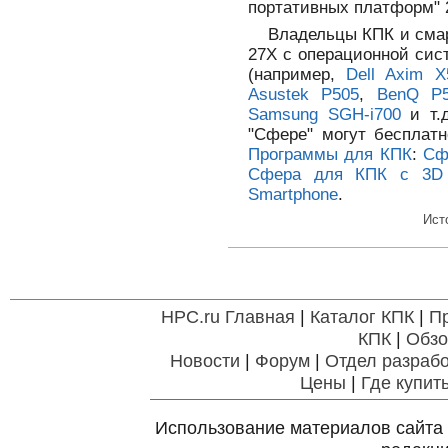
портативных платформ" 2
Владельцы КПК и смар
27X с операционной сис
(например,
Dell Axim X
Asustek P505
,
BenQ P
Samsung SGH-i700
и т.д
"Сфере" могут бесплатн
Программы для КПК
:
Сф
Сфера для КПК с 3D 
Smartphone
.
Ист
HPC.ru Главная
|
Каталог КПК
|
П
КПК
|
Обзо
Новости
|
Форум
|
Отдел разрабо
Цены
|
Где купит
Использование материалов сайта 