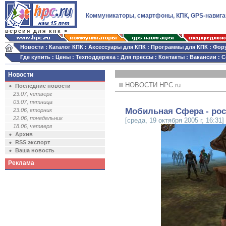
Коммуникаторы, смартфоны, КПК, GPS-навига
версия для кпк >
Новости
:
Каталог КПК
:
Аксессуары для КПК
:
Программы для КПК
:
Фор
Где купить
:
Цены
:
Техподдержка
:
Для прессы
:
Контакты
:
Вакансии
:
С
Новости
НОВОСТИ HPC.ru
Последние новости
23.07, четверг
03.07, пятница
Мобильная Сфера - рос
23.06, вторник
22.06, понедельник
[среда, 19 октября 2005 г, 16:31]
18.06, четверг
Архив
RSS экспорт
Ваша новость
Реклама