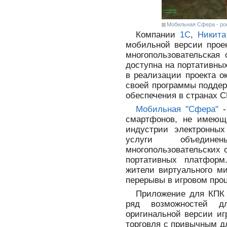
Мобильная Сфера - рос
Компании
1С
,
Никита
мобильной версии проек
многопользовательская 
доступна на портативны
в реализации проекта о
своей программы поддер
обеспечения в странах С
Мобильная "Сфера"
-
смартфонов, не имеющ
индустрии электронных
услуги объедине
многопользовательских 
портативных платформ
жители виртуального м
перерывы в игровом про
Приложение для КПК 
ряд возможностей дл
оригинальной версии иг
торговля с привычным д