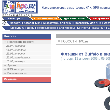
Коммуникаторы, смартфоны, КПК, GPS-навига
версия для кпк >
Новости
:
Каталог КПК
:
Аксессуары для КПК
:
Программы для КПК
:
Фор
Где купить
:
Цены
:
Техподдержка
:
Для прессы
:
Контакты
:
Вакансии
:
С
Новости
НОВОСТИ HPC.ru
Последние новости
23.07, четверг
03.07, пятница
Флэшки от Buffalo в в
23.06, вторник
22.06, понедельник
[четверг, 13 апреля 2006 г, 05:50]
18.06, четверг
Архив
RSS экспорт
Ваша новость
Реклама