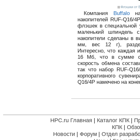
Флэшки от B
Компания
Buffalo
нач
накопителей RUF-Q16/4P
флэшек в специальной 
маленький шпиндель 
накопители сделаны в в
мм, вес 12 г), разд
Интересно, что каждая 
16 Мб, что в сумме с
скорость обмена состав
так что набор RUF-Q16
корпоративного сувенир
Q16/4P намечено на коне
HPC.ru Главная
|
Каталог КПК
|
П
КПК
|
Обзо
Новости
|
Форум
|
Отдел разрабо