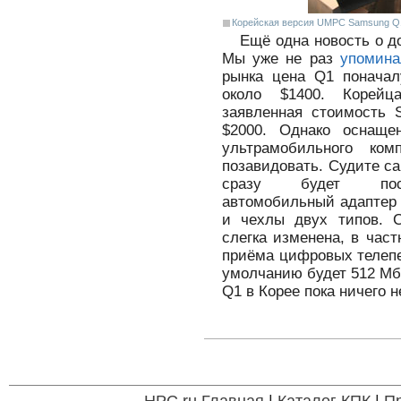
Корейская версия UMPC Samsung Q1
Ещё одна новость о 
Мы уже не раз
упомина
рынка цена Q1 поначал
около $1400. Корей
заявленная стоимость 
$2000. Однако оснаще
ультрамобильного ко
позавидовать. Cудите са
сразу будет поста
автомобильный адаптер 
и чехлы двух типов. С
слегка изменена, в час
приёма цифровых телепе
умолчанию будет 512 Мб
Q1 в Корее пока ничего н
HPC.ru Главная
|
Каталог КПК
|
П