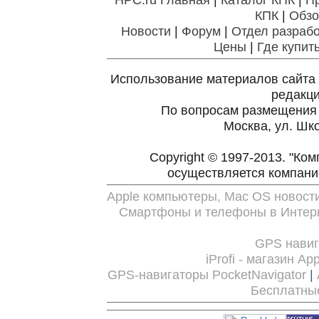
КПК
|
Обзо
Новости
|
Форум
|
Отдел разрабо
Цены
|
Где купит
Использование материалов сайта 
редакц
По вопросам размещения
Москва, ул. Шко
Copyright © 1997-2013. "Ко
осуществляется компан
Apple компьютеры, Mac OS новост
Смартфоны и телефоны в Интерн
GPS нави
iProfi - магазин Ap
GPS-навигаторы PocketNavigator
|
Бесплатны