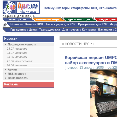
Коммуникаторы, смартфоны, КПК, GPS-навига
версия для кпк >
Новости
:
Каталог КПК
:
Аксессуары для КПК
:
Программы для КПК
:
Фор
Где купить
:
Цены
:
Техподдержка
:
Для прессы
:
Контакты
:
Вакансии
:
С
Новости
НОВОСТИ HPC.ru
Последние новости
23.07, четверг
03.07, пятница
Корейская версия UMP
23.06, вторник
22.06, понедельник
набор аксессуаров и D
18.06, четверг
[четверг, 13 апреля 2006 г, 06:22]
Архив
RSS экспорт
Ваша новость
Реклама