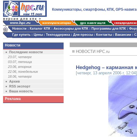
Коммуникаторы, смартфоны, КПК, GPS-навига
версия для кпк >
Новости
:
Каталог КПК
:
Аксессуары для КПК
:
Программы для КПК
:
Фор
Где купить
:
Цены
:
Техподдержка
:
Для прессы
:
Контакты
:
Вакансии
:
С
Новости
НОВОСТИ HPC.ru
Последние новости
23.07, четверг
03.07, пятница
Hedgehog – карманная 
23.06, вторник
22.06, понедельник
[четверг, 13 апреля 2006 г, 12:04]
18.06, четверг
Архив
RSS экспорт
Ваша новость
Реклама