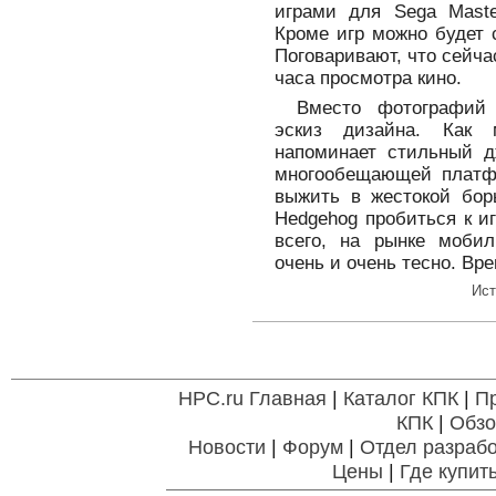
играми для Sega Maste
Кроме игр можно будет 
Поговаривают, что сейча
часа просмотра кино.
Вместо фотографий 
эскиз дизайна. Как 
напоминает стильный д
многообещающей платфо
выжить в жестокой бор
Hedgehog пробиться к иг
всего, на рынке мобил
очень и очень тесно. Вре
Ист
HPC.ru Главная
|
Каталог КПК
|
П
КПК
|
Обзо
Новости
|
Форум
|
Отдел разрабо
Цены
|
Где купит