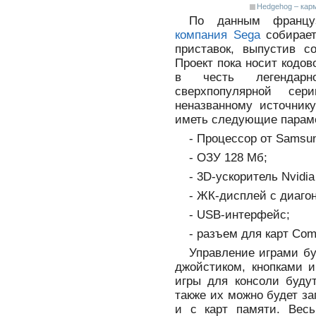
Hedgehog – кар
По данным французс
компания Sega
собирает
приставок, выпустив с
Проект пока носит кодов
в честь легендарн
сверхпопулярной се
неназванному источнику
иметь следующие парам
- Процессор от Samsu
- ОЗУ 128 Мб;
- 3D-ускоритель Nvidi
- ЖК-дисплей с диаго
- USB-интерфейс;
- разъем для карт Comp
Управление играми б
джойстиком, кнопками и
игры для консоли будут
также их можно будет з
и с карт памяти. Вес