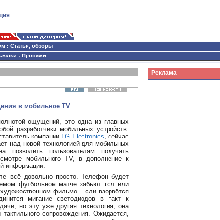
ция
ум
:
Статьи, обзоры
сылки
:
Пропажи
Реклама
щения в мобильное TV
полнотой ощущений, это одна из главных
обой разработчики мобильных устройств.
ставитель компании
LG Electronics
, сейчас
ает над новой технологией для мобильных
на позволить пользователям получать
смотре мобильного TV, в дополнение к
ой информации.
еле всё довольно просто. Телефон будет
уемом футбольном матче забьют гол или
 художественном фильме. Если взорвётся
динится мигание светодиодов в такт к
дачи, но эту уже другая технология, она
й тактильного сопровождения. Ожидается,