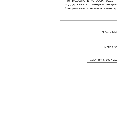
что модели, в которых будет 
поддерживать стандарт вещания
Они должны появиться ориентиро
HPC.ru Гла
Использо
Copyright © 1997-2