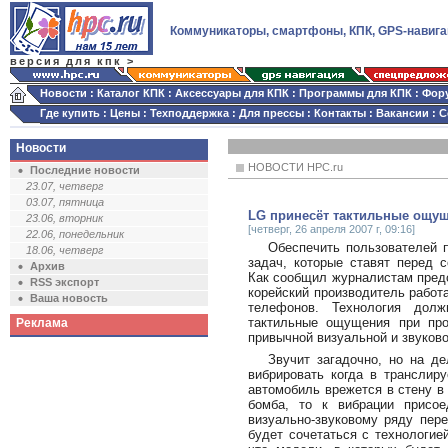
Коммуникаторы, смартфоны, КПК, GPS-навига
версия для кпк >
Новости
:
Каталог КПК
:
Аксессуары для КПК
:
Программы для КПК
:
Фор
Где купить
:
Цены
:
Техподдержка
:
Для прессы
:
Контакты
:
Вакансии
:
С
Новости
НОВОСТИ HPC.ru
Последние новости
23.07, четверг
03.07, пятница
LG принесёт тактильные ощу
23.06, вторник
[четверг, 26 апреля 2007 г, 09:16]
22.06, понедельник
Обеспечить пользователей 
18.06, четверг
задач, которые ставят перед с
Архив
Как сообщил журналистам пред
RSS экспорт
корейский производитель работ
Ваша новость
телефонов. Технология долж
тактильные ощущения при про
Реклама
привычной визуальной и звуков
Звучит загадочно, но на д
вибрировать когда в транслир
автомобиль врежется в стену в
бомба, то к вибрации присое
визуально-звуковому ряду пере
будет сочетаться с технологие