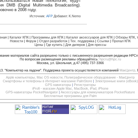
использоваться новая технология, будут
 DMB (Digital Multimedia Broadcasting).
вочно в 2008 году.
Источник:
AFP
Добавил:
K.Nemo
вная
|
Каталог КПК
|
Программы для КПК
|
Каталог аксессуаров для КПК
|
Обзоры КПК, т
Новости
|
Форум
|
Отдел разработок
|
Тех. поддержка
|
Ссылки
|
Пропал КПК
Цены
|
Где купить
|
Для дилеров
|
Для прессы
вание материалов сайта разрешено только с письменного разрешения редакции HPCr
По вопросам размещения рекламы обращайтесь:
hpcru@hpc.ru
Москва, ул. Школьная, д.47 (495) 737-3366
013. "Компьютер на ладони". Поддержка проекта осуществляется компанией
МакЦентр
.
Apple компьютеры, Mac OS новости, Полиграфическое оборудование - МакЦентр
Смартфоны и телефоны в Интернет-магазине PalmStore
|
Электронные книги (eBook)
GPS навигаторы
|
Регистраторы
iProfi - магазин Apple Mac, MacBook, iPad, iPhone
GPS-навигаторы PocketNavigator
|
Аксессуары для коммуникаторов PocketNature
Бесплатные программы для Palm