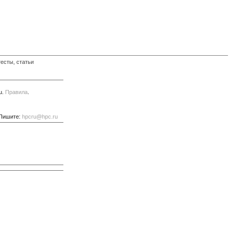
есты, статьи
u.
Правила
.
 Пишите:
hpcru@hpc.ru