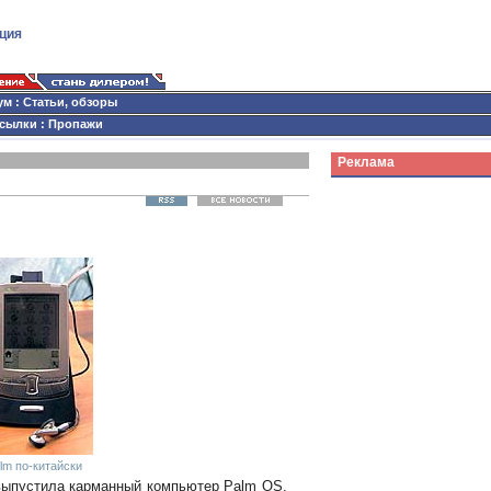
ция
ум
:
Статьи, обзоры
сылки
:
Пропажи
Реклама
lm по-китайски
ыпустила карманный компьютер Palm OS,