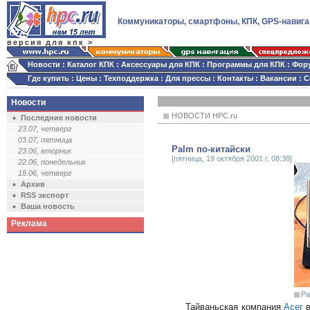
Коммуникаторы, смартфоны, КПК, GPS-навига
версия для кпк >
Новости
:
Каталог КПК
:
Аксессуары для КПК
:
Программы для КПК
:
Фор
Где купить
:
Цены
:
Техподдержка
:
Для прессы
:
Контакты
:
Вакансии
:
С
Новости
НОВОСТИ HPC.ru
Последние новости
23.07, четверг
03.07, пятница
Palm по-китайски
23.06, вторник
[пятница, 19 октября 2001 г, 08:38]
22.06, понедельник
18.06, четверг
Архив
RSS экспорт
Ваша новость
Реклама
Pa
Тайваньская компания
Acer
в