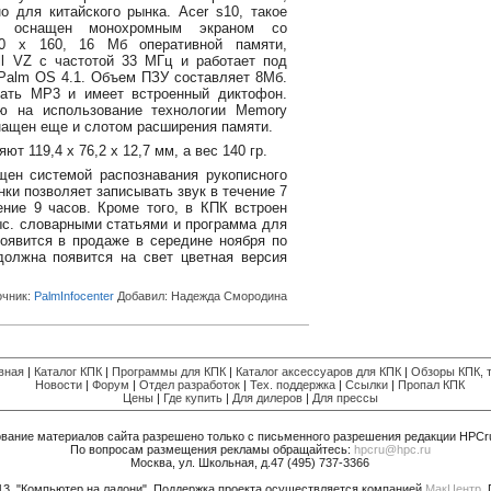
 для китайского рынка. Acer s10, такое
а, оснащен монохромным экраном со
60 х 160, 16 Mб оперативной памяти,
ll VZ с частотой 33 МГц и работает под
Palm OS 4.1. Объем ПЗУ составляет 8Мб.
вать MP3 и имеет встроенный диктофон.
ю на использование технологии Мemory
снащен еще и слотом расширения памяти.
т 119,4 х 76,2 х 12,7 мм, а вес 140 гр.
щен системой распознавания рукописного
нки позволяет записывать звук в течение 7
ение 9 часов. Кроме того, в КПК встроен
тыс. словарными статьями и программа для
появится в продаже в середине ноября по
должна появится на свет цветная версия
очник:
PalmInfocenter
Добавил:
Haдежда Смородина
вная
|
Каталог КПК
|
Программы для КПК
|
Каталог аксессуаров для КПК
|
Обзоры КПК, т
Новости
|
Форум
|
Отдел разработок
|
Тех. поддержка
|
Ссылки
|
Пропал КПК
Цены
|
Где купить
|
Для дилеров
|
Для прессы
вание материалов сайта разрешено только с письменного разрешения редакции HPCr
По вопросам размещения рекламы обращайтесь:
hpcru@hpc.ru
Москва, ул. Школьная, д.47 (495) 737-3366
013. "Компьютер на ладони". Поддержка проекта осуществляется компанией
МакЦентр
.