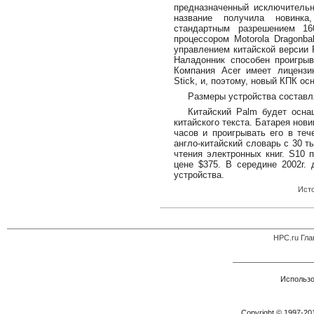
предназначенный исключительно
название получила новинк
стандартным разрешением 1
процессором Motorola Dragonba
управлением китайской версии 
Наладонник способен проигры
Компания Acer имеет лицензи
Stick, и, поэтому, новый КПК о
Размеры устройства составляю
Китайский Palm будет осна
китайского текста. Батарея нови
часов и проигрывать его в теч
англо-китайский словарь с 30 
чтения электронных книг. S10 
цене $375. В середине 2002г. 
устройства.
Ист
HPC.ru Гла
Использо
Copyright © 1997-2