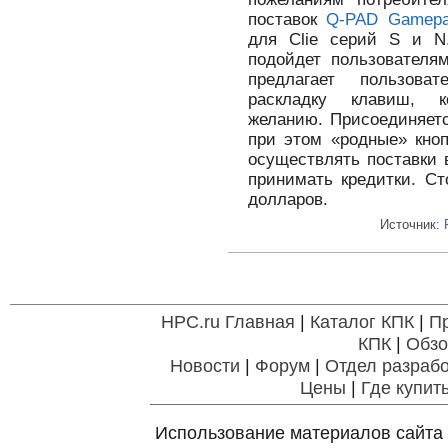
поставок
Q-PAD Gamep
для Clie серий S и N
подойдет пользователя
предлагает пользов
раскладку клавиш, к
желанию. Присоединяетс
при этом «родные» кноп
осуществлять поставки 
принимать кредитки. Ст
долларов.
Источник:
HPC.ru Главная
|
Каталог КПК
|
П
КПК
|
Обзо
Новости
|
Форум
|
Отдел разрабо
Цены
|
Где купит
Использование материалов сайта 