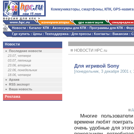
Коммуникаторы, смартфоны, КПК, GPS-навига
версия для кпк >
Новости
:
Каталог КПК
:
Аксессуары для КПК
:
Программы для КПК
:
Фор
Где купить
:
Цены
:
Техподдержка
:
Для прессы
:
Контакты
:
Вакансии
:
С
Новости
НОВОСТИ HPC.ru
Последние новости
23.07, четверг
03.07, пятница
Для игривой Sony
23.06, вторник
22.06, понедельник
[понедельник, 3 декабря 2001 г, 
18.06, четверг
Архив
RSS экспорт
Ваша новость
Реклама
Д
Многие пользователи
времени любят поиграть
очень удобные для этого
пожеланиям потребите