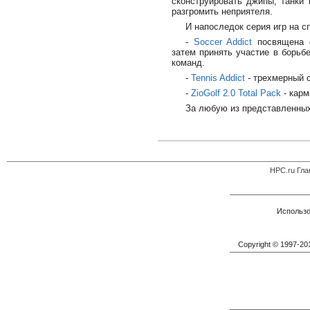
сконструировать джипы, танки 
разгромить неприятеля.
И напоследок серия игр на с
-
Soccer Addict
посвящена ф
затем принять участие в борьбе
команд.
-
Tennis Addict
- трехмерный 
-
ZioGolf 2.0 Total Pack
- карм
За любую из представленных 
HPC.ru Гла
Использо
Copyright © 1997-2