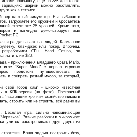
е играли понемногу, ещё на 286 десктопах.
 вариациях: шарики можно расставлять,
руга как в тетрисе.
й вертолетный симулятор. Вы выбираете
тов, загружаете его оружием и бросаетесь
чной стрелялке 25 уровней. Кроме того,
мором и наглядно демонстрирует всю
Pocket PC.
ная игра для азартных людей. Карманное
рулетку, блэк-джек или покер. Впрочем,
азработчики CFull Hand Casino, за
заплатить им $20.
ада - приключения младшего брата Mario,
о игре "Super Mario" с первых игровых
ерою предстоит путешествовать по
ать и собирать разный мусор, за который,
й свой город сам" - широко известная
рь в КПК-версии (на фото). Прекрасный
ать "настоящим крепким хозяйственником в
пать, строить или не строить, всё равно вы
". Веселая игра, сильно напоминающая
Червяков". Этакие разборки в микромире:
ки улиток расстреливают друг друга из
 стратегия. Ваша задача построить базу,