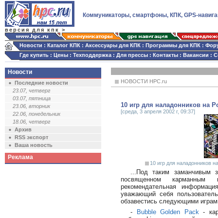
Коммуникаторы, смартфоны, КПК, GPS-навига
версия для кпк >
Новости
:
Каталог КПК
:
Аксессуары для КПК
:
Программы для КПК
:
Фор
Где купить
:
Цены
:
Техподдержка
:
Для прессы
:
Контакты
:
Вакансии
:
С
Новости
НОВОСТИ HPC.ru
Последние новости
23.07, четверг
03.07, пятница
10 игр для наладонников на P
23.06, вторник
[среда, 3 апреля 2002 г, 09:37]
22.06, понедельник
18.06, четверг
Архив
RSS экспорт
Ваша новость
Реклама
10 игр для наладонников на
...Под таким заманчивым 
посвященном карманным 
рекомендательная информаци
уважающий себя пользовател
обзавестись следующими играм
-
Bubble Golden Pack
- кар