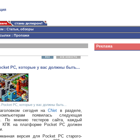
ция
ум
:
Статьи, обзоры
сылки
:
Пропажи
Реклама
ocket PC, которые у вас должны быть...
 Pocket PC, которые у вас должны быть...
заголовком сегодня на
CNet
в разделе,
компьютерам появилась следующая
я. По мнению тестеров сайта, каждый
ь КПК на платформе Pocket PC должен
и.
манная версия для Pocket PC старого-