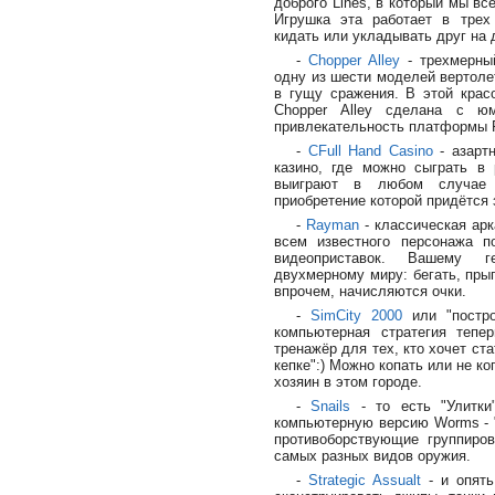
доброго Lines, в который мы вс
Игрушка эта работает в трех
кидать или укладывать друг на д
-
Chopper Alley
- трехмерны
одну из шести моделей вертоле
в гущу сражения. В этой красо
Chopper Alley сделана с ю
привлекательность платформы 
-
CFull Hand Casino
- азарт
казино, где можно сыграть в 
выиграют в любом случае р
приобретение которой придётся 
-
Rayman
- классическая арк
всем известного персонажа п
видеоприставок. Вашему г
двухмерному миру: бегать, прыг
впрочем, начисляются очки.
-
SimCity 2000
или "постро
компьютерная стратегия тепе
тренажёр для тех, кто хочет ст
кепке":) Можно копать или не ко
хозяин в этом городе.
-
Snails
- то есть "Улитки
компьютерную версию Worms - "
противоборствующие группиров
самых разных видов оружия.
-
Strategic Assualt
- и опять