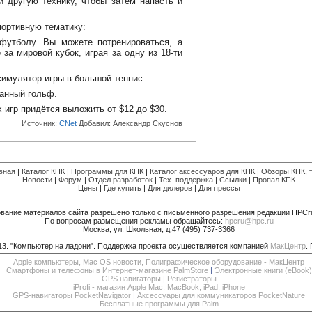
и другую технику, чтобы затем напасть и
портивную тематику:
утболу. Вы можете потренироваться, а
 за мировой кубок, играя за одну из 18-ти
симулятор игры в большой теннис.
анный гольф.
игр придётся выложить от $12 до $30.
Источник:
CNet
Добавил:
Александр Скуснов
вная
|
Каталог КПК
|
Программы для КПК
|
Каталог аксессуаров для КПК
|
Обзоры КПК, т
Новости
|
Форум
|
Отдел разработок
|
Тех. поддержка
|
Ссылки
|
Пропал КПК
Цены
|
Где купить
|
Для дилеров
|
Для прессы
вание материалов сайта разрешено только с письменного разрешения редакции HPCr
По вопросам размещения рекламы обращайтесь:
hpcru@hpc.ru
Москва, ул. Школьная, д.47 (495) 737-3366
013. "Компьютер на ладони". Поддержка проекта осуществляется компанией
МакЦентр
.
Apple компьютеры, Mac OS новости, Полиграфическое оборудование - МакЦентр
Смартфоны и телефоны в Интернет-магазине PalmStore
|
Электронные книги (eBook)
GPS навигаторы
|
Регистраторы
iProfi - магазин Apple Mac, MacBook, iPad, iPhone
GPS-навигаторы PocketNavigator
|
Аксессуары для коммуникаторов PocketNature
Бесплатные программы для Palm