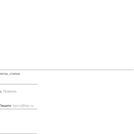
есты, статьи
u.
Правила
.
 Пишите:
hpcru@hpc.ru