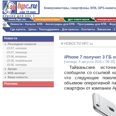
Коммуникаторы, смартфоны, КПК, GPS-навига
версия для кпк >
Новости
:
Каталог КПК
:
Аксессуары для КПК
:
Программы для КПК
:
Фор
Где купить
:
Цены
:
Техподдержка
:
Для прессы
:
Контакты
:
Вакансии
:
С
Новости
НОВОСТИ HPC.ru
Последние новости
23.07, четверг
03.07, пятница
iPhone 7 получит 3 ГБ 
23.06, вторник
22.06, понедельник
[четверг, 4 августа 2016 г, 09:20]
18.06, четверг
Тайваньские источ
Архив
сообщили со ссылкой на
RSS экспорт
что следующее поколе
Ваша новость
объемом оперативной па
Реклама
смартфон от компании Ap