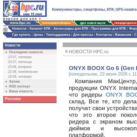
Коммуникаторы, смартфоны, КПК, GPS-навига
версия для кпк >
Новости
:
Каталог КПК
:
Аксессуары для КПК
:
Программы для КПК
:
Фор
Где купить
:
Цены
:
Техподдержка
:
Для прессы
:
Контакты
:
Вакансии
:
С
Новости
НОВОСТИ HPC.ru
Последние новости
23.07, четверг
03.07, пятница
23.06, вторник
ONYX BOOX Go 6 (Gen I
22.06, понедельник
[понедельник, 22 июня 2026 г, 11
18.06, четверг
Компания МакЦентр
Архив
RSS экспорт
продукции ONYX Internat
Ваша новость
что ридеры
ONYX BOO
Реклама
склад. Все те, кто дел
получат свои устройств
что это второе покол
ридера с экраном выс
дюймов и высокопро
платформой.