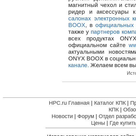
магнитный чехол и сти
ридер и аксессуары
салонах электронных к
BOOX
, в
официальных 
также у
партнеров комп
всех продуктах ONY
официальном сайте
ww
актуальными новостям
ONYX BOOX в социальн
канале.
Желаем всем выг
Ист
HPC.ru Главная
|
Каталог КПК
|
П
КПК
|
Обзо
Новости
|
Форум
|
Отдел разрабо
Цены
|
Где купит