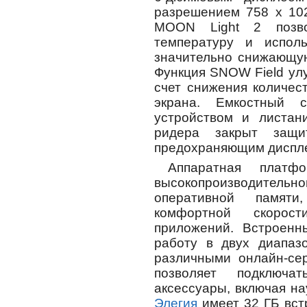
разрешением 758 x 102
MOON Light 2 позво
температуру и использ
значительно снижающую
Функция SNOW Field ул
счет снижения количес
экрана. Емкостный с
устройством и листан
ридера закрыт защи
предохраняющим диспле
Аппаратная платф
высокопроизводительно
оперативной памяти
комфортной скорос
приложений. Встроенн
работу в двух диапазо
различными онлайн-сер
позволяет подключа
аксессуары, включая н
Элегия
имеет 32 ГБ вст