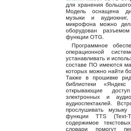
для хранения большого
Модель оснащена ди
музыки и аудиокниг
микрофона можно дела
оборудован разъемо
функции OTG.
Программное обесп
операционной систе
устанавливать и исполь
составе ПО имеются маг
которых можно найти б
Также в прошивке рид
библиотеки «Яндекс
открывающие досту
электронных и аудио
аудиоспектаклей. Вст
прослушивать музыку
функции TTS (Text-T
содержимое текстовы
словари помогут пе