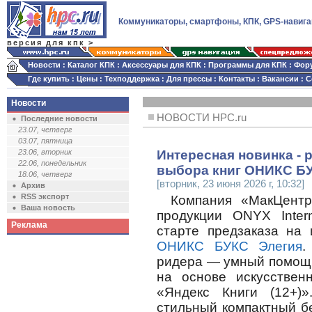
Коммуникаторы, смартфоны, КПК, GPS-навига
версия для кпк >
Новости
:
Каталог КПК
:
Аксессуары для КПК
:
Программы для КПК
:
Фор
Где купить
:
Цены
:
Техподдержка
:
Для прессы
:
Контакты
:
Вакансии
:
С
Новости
НОВОСТИ HPC.ru
Последние новости
23.07, четверг
03.07, пятница
23.06, вторник
Интересная новинка -
22.06, понедельник
выбора книг ОНИКС БУ
18.06, четверг
[вторник, 23 июня 2026 г, 10:32]
Архив
RSS экспорт
Компания «МакЦентр
Ваша новость
продукции ONYX Intern
Реклама
старте предзаказа на
ОНИКС БУКС Элегия
.
ридера — умный помощн
на основе искусствен
«Яндекс Книги (12+)
стильный компактный б