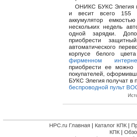
ОНИКС БУКС Элегия и
и весит всего 155 г
аккумулятор емкость
нескольких недель авт
одной зарядки. Доп
приобрести защитны
автоматического перев
корпусе белого цвет
фирменном интернет
приобрести ее можно 
покупателей, оформивш
БУКС Элегия получат в 
беспроводной пульт BO
Ист
HPC.ru Главная
|
Каталог КПК
|
П
КПК
|
Обзо