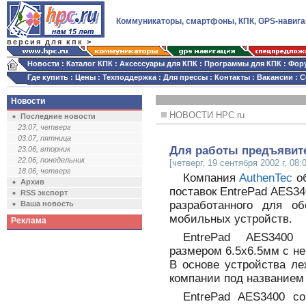
Коммуникаторы, смартфоны, КПК, GPS-навига
версия для кпк >
Новости
:
Каталог КПК
:
Аксессуары для КПК
:
Программы для КПК
:
Фор
Где купить
:
Цены
:
Техподдержка
:
Для прессы
:
Контакты
:
Вакансии
:
С
Новости
НОВОСТИ HPC.ru
Последние новости
23.07, четверг
03.07, пятница
Для работы предъявите
23.06, вторник
22.06, понедельник
[четверг, 19 сентября 2002 г, 08:
18.06, четверг
Компания
AuthenTec
об
Архив
поставок EntrePad AES34
RSS экспорт
разработанного для о
Ваша новость
мобильных устройств.
Реклама
EntrePad AES3400 
размером 6.5х6.5мм с н
В основе устройства ле
компании под названием T
EntrePad AES3400 с