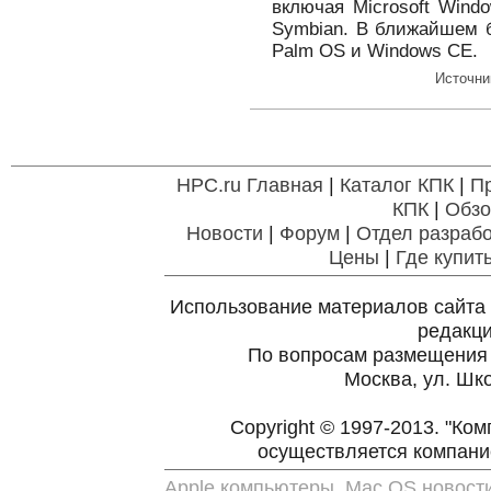
включая Microsoft Wind
Symbian. В ближайшем 
Palm OS и Windows CE.
Источни
HPC.ru Главная
|
Каталог КПК
|
П
КПК
|
Обзо
Новости
|
Форум
|
Отдел разрабо
Цены
|
Где купит
Использование материалов сайта 
редакц
По вопросам размещения
Москва, ул. Шко
Copyright © 1997-2013. "Ко
осуществляется компан
Apple компьютеры, Mac OS новост