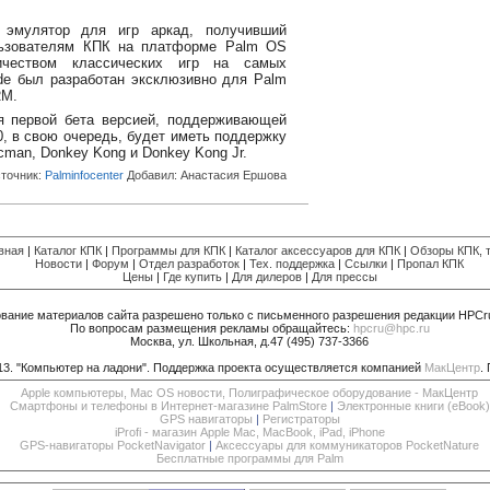
 эмулятор для игр аркад, получивший
льзователям КПК на платформе Palm OS
ичеством классических игр на самых
de был разработан эксклюзивно для Palm
RM.
ся первой бета версией, поддерживающей
0, в свою очередь, будет иметь поддержку
cman, Donkey Kong и Donkey Kong Jr.
точник:
Palminfocenter
Добавил:
Анастасия Ершова
вная
|
Каталог КПК
|
Программы для КПК
|
Каталог аксессуаров для КПК
|
Обзоры КПК, т
Новости
|
Форум
|
Отдел разработок
|
Тех. поддержка
|
Ссылки
|
Пропал КПК
Цены
|
Где купить
|
Для дилеров
|
Для прессы
вание материалов сайта разрешено только с письменного разрешения редакции HPCr
По вопросам размещения рекламы обращайтесь:
hpcru@hpc.ru
Москва, ул. Школьная, д.47 (495) 737-3366
013. "Компьютер на ладони". Поддержка проекта осуществляется компанией
МакЦентр
.
Apple компьютеры, Mac OS новости, Полиграфическое оборудование - МакЦентр
Смартфоны и телефоны в Интернет-магазине PalmStore
|
Электронные книги (eBook)
GPS навигаторы
|
Регистраторы
iProfi - магазин Apple Mac, MacBook, iPad, iPhone
GPS-навигаторы PocketNavigator
|
Аксессуары для коммуникаторов PocketNature
Бесплатные программы для Palm