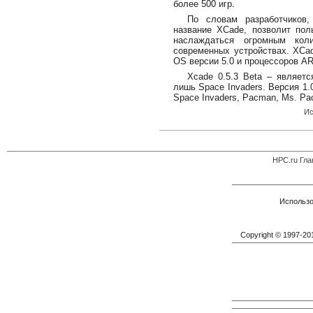
более 500 игр.
По словам разработчиков,
название XCade, позволит по
наслаждаться огромным кол
современных устройствах. XCa
OS версии 5.0 и процессоров A
Xcade 0.5.3 Beta – являет
лишь Space Invaders. Версия 1.
Space Invaders, Pacman, Ms. Pa
Ис
HPC.ru Гла
Использо
Copyright © 1997-2