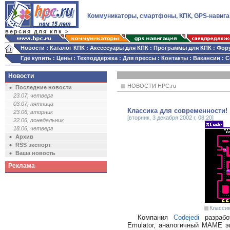
Коммуникаторы, смартфоны, КПК, GPS-навига
версия для кпк >
Новости
:
Каталог КПК
:
Аксессуары для КПК
:
Программы для КПК
:
Фор
Где купить
:
Цены
:
Техподдержка
:
Для прессы
:
Контакты
:
Вакансии
:
С
Новости
НОВОСТИ HPC.ru
Последние новости
23.07, четверг
03.07, пятница
Классика для современности!
23.06, вторник
[вторник, 3 декабря 2002 г, 08:20]
22.06, понедельник
18.06, четверг
Архив
RSS экспорт
Ваша новость
Реклама
Классик
Компания
Codejedi
разрабо
Emulator, аналогичный МАМЕ э