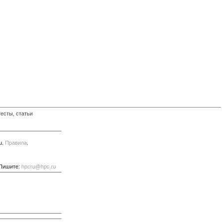
есты, статьи
u.
Правила
.
 Пишите:
hpcru@hpc.ru