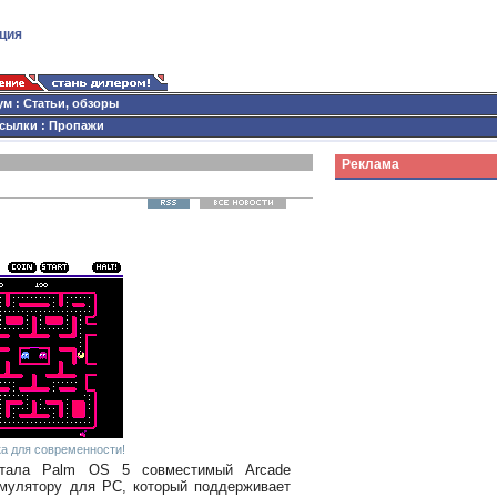
ция
ум
:
Статьи, обзоры
сылки
:
Пропажи
Реклама
а для современности!
тала Palm OS 5 совместимый Arcade
мулятору для РС, который поддерживает