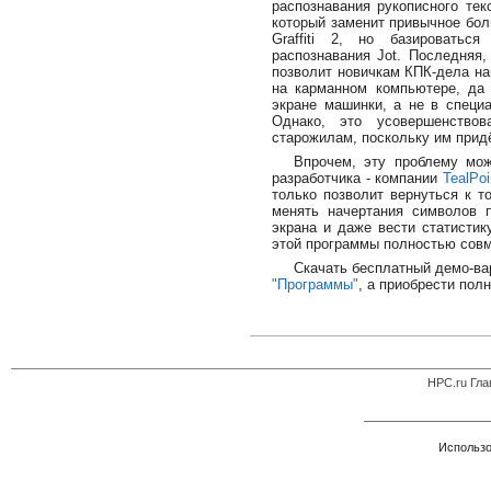
распознавания рукописного тек
который заменит привычное боль
Graffiti 2, но базироватьс
распознавания Jot. Последняя,
позволит новичкам КПК-дела на
на карманном компьютере, да
экране машинки, а не в специ
Однако, это усовершенство
старожилам, поскольку им прид
Впрочем, эту проблему мож
разработчика - компании
TealPoi
только позволит вернуться к то
менять начертания символов 
экрана и даже вести статистик
этой программы полностью совм
Скачать бесплатный демо-ва
"Программы"
, а приобрести полн
HPC.ru Гла
Использо