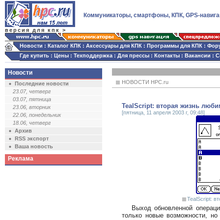
Коммуникаторы, смартфоны, КПК, GPS-навига
версия для кпк >
Новости
:
Каталог КПК
:
Аксессуары для КПК
:
Программы для КПК
:
Фор
Где купить
:
Цены
:
Техподдержка
:
Для прессы
:
Контакты
:
Вакансии
:
С
Новости
НОВОСТИ HPC.ru
Последние новости
23.07, четверг
03.07, пятница
TealScript: вторая жизнь любим
23.06, вторник
[пятница, 11 апреля 2003 г, 09:48]
22.06, понедельник
18.06, четверг
Архив
RSS экспорт
Ваша новость
Реклама
TealScript: в
Выход обновленной операци
только новые возможности, но