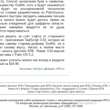
ста. Способ начертания букв и символов,
шинству Graffiti, хоть и будет называться
я будет на альтернативной технологии
 по словам разработчиков из PalmSource,
много быстрее овладеть навыками письма
 и записи можно будет делать прямо на
ально отведённой для граффити области.
вание наверяка придётся не по душе
ётся переучиваться.
но решить за счёт софта от стороннего
nt
- приложения TealScript 3.02, которое не
му самому старому-доброму Graffiti, но и
по своему вкусу, писать в любом месте
у износа дисплея КПК. Новая 3.02-версия
естима с Palm OS 5.2.
риант утилиты можно как всегда в разделе
ый за $19.95.
Источник:
InfoSync
Добавил:
HPCru
вная
|
Каталог КПК
|
Программы для КПК
|
Каталог аксессуаров для КПК
|
Обзоры КПК, т
Новости
|
Форум
|
Отдел разработок
|
Тех. поддержка
|
Ссылки
|
Пропал КПК
Цены
|
Где купить
|
Для дилеров
|
Для прессы
вание материалов сайта разрешено только с письменного разрешения редакции HPCr
По вопросам размещения рекламы обращайтесь:
hpcru@hpc.ru
Москва, ул. Школьная, д.47 (495) 737-3366