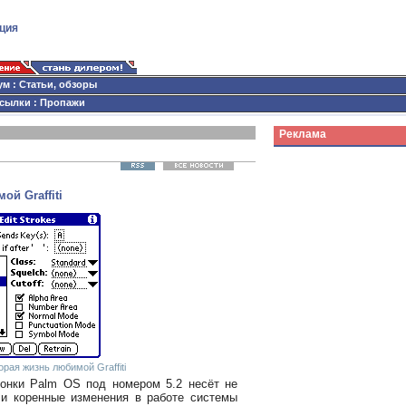
ция
ум
:
Статьи, обзоры
сылки
:
Пропажи
Реклама
ой Graffiti
торая жизнь любимой Graffiti
онки Palm OS под номером 5.2 несёт не
 и коренные изменения в работе системы