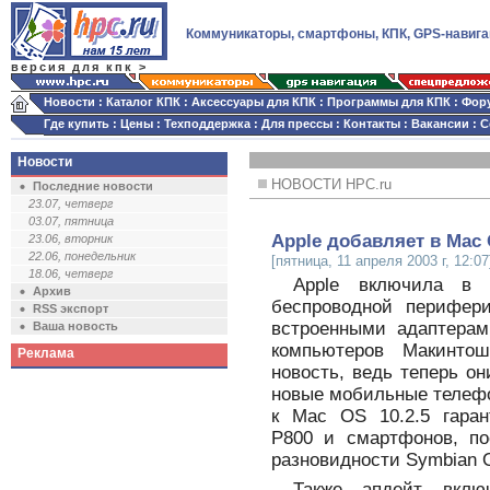
Коммуникаторы, смартфоны, КПК, GPS-навига
версия для кпк >
Новости
:
Каталог КПК
:
Аксессуары для КПК
:
Программы для КПК
:
Фор
Где купить
:
Цены
:
Техподдержка
:
Для прессы
:
Контакты
:
Вакансии
:
С
Новости
НОВОСТИ HPC.ru
Последние новости
23.07, четверг
03.07, пятница
Apple добавляет в Mac
23.06, вторник
22.06, понедельник
[пятница, 11 апреля 2003 г, 12:07
18.06, четверг
Apple включила в
Архив
беспроводной перифер
RSS экспорт
встроенными адаптерами
Ваша новость
компьютеров Макинто
Реклама
новость, ведь теперь о
новые мобильные телефо
к Mac OS 10.2.5 гаран
P800 и смартфонов, по
разновидности Symbian O
Также апдейт вклю