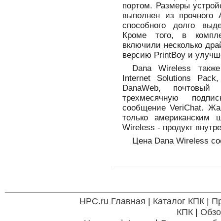
портом. Размеры устрой
выполнен из прочного А
способного долго выд
Кроме того, в компле
включили несколько дра
версию PrintBoy и улуч
Dana Wireless также
Internet Solutions Pa
DanaWeb, почтовый 
трехмесячную подпи
сообщение VeriChat. Жа
только американским 
Wireless - продукт внутр
Цена Dana Wireless со
HPC.ru Главная
|
Каталог КПК
|
П
КПК
|
Обзо