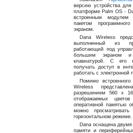
версию устройства для 
платформе Palm OS - Da
встроенным модулем W
пакетом программног
экраном.
Dana Wireless пред
выполненный из пр
работающий под управ
большим экраном и 
клавиатурой. С его 
получать доступ в инт
работать с электронной 
Помимо встроенного 
Wireless представл
разрешением 560 х 16
отображаемых цвето
оперативной памятью о
можно просматривать
горизонтальном режиме.
Dana оснащена двумя
памяти и периферийных