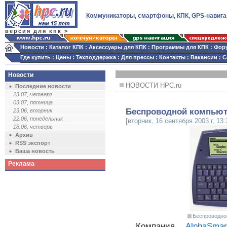
Коммуникаторы, смартфоны, КПК, GPS-навига
версия для кпк >
Новости
:
Каталог КПК
:
Аксессуары для КПК
:
Программы для КПК
:
Фор
Где купить
:
Цены
:
Техподдержка
:
Для прессы
:
Контакты
:
Вакансии
:
С
Новости
НОВОСТИ HPC.ru
Последние новости
23.07, четверг
03.07, пятница
Беспроводной компьют
23.06, вторник
22.06, понедельник
[вторник, 16 сентября 2003 г, 13:
18.06, четверг
Архив
RSS экспорт
Ваша новость
Реклама
Беспроводно
Компания
AlphaSmar