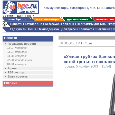
Коммуникаторы, смартфоны, КПК, GPS-навига
версия для кпк >
Новости
:
Каталог КПК
:
Аксессуары для КПК
:
Программы для КПК
:
Фор
Где купить
:
Цены
:
Техподдержка
:
Для прессы
:
Контакты
:
Вакансии
:
С
Новости
НОВОСТИ HPC.ru
Последние новости
23.07, четверг
03.07, пятница
«Умная трубка» Samsun
23.06, вторник
22.06, понедельник
сетей третьего поколен
18.06, четверг
[среда, 5 ноября 2003 г, 13:54]
Архив
RSS экспорт
Ваша новость
Реклама