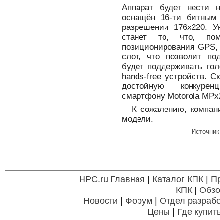
Аппарат будет нести 
оснащён 16-ти битным
разрешении 176x220. У
станет то, что, по
позиционирования GPS,
слот, что позволит по
будет поддерживать гол
hands-free устройств. С
достойную конкуре
смартфону Motorola MPx
К сожалению, компан
модели.
Источник
HPC.ru Главная
|
Каталог КПК
|
П
КПК
|
Обзо
Новости
|
Форум
|
Отдел разрабо
Цены
|
Где купит