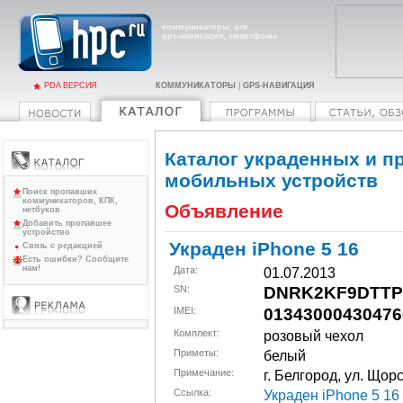
коммуникаторы, кпк
gps-навигация, смартфоны
PDA ВЕРСИЯ
КОММУНИКАТОРЫ
|
GPS-НАВИГАЦИЯ
Каталог украденных и п
мобильных устройств
Поиск пропавших
коммуникаторов, КПК,
Объявление
нетбуков
Добавить пропавшее
устройство
Украден iPhone 5 16
Связь с редакцией
Есть ошибки? Сообщите
нам!
Дата:
01.07.2013
SN:
DNRK2KF9DTTP
IMEI:
01343000430476
Комплект:
розовый чехол
Приметы:
белый
Примечание:
г. Белгород, ул. Щор
Cсылка:
Украден iPhone 5 16