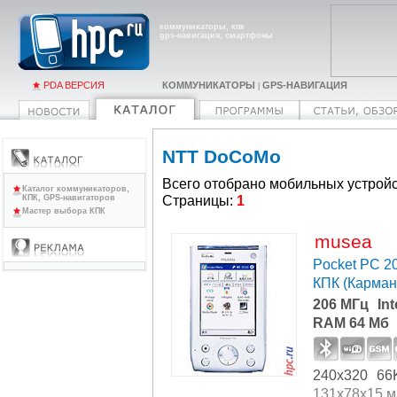
коммуникаторы, кпк
gps-навигация, смартфоны
PDA ВЕРСИЯ
КОММУНИКАТОРЫ
GPS-НАВИГАЦИЯ
|
NTT DoCoMo
Всего отобрано мобильных устройс
Каталог коммуникаторов,
Страницы:
1
КПК, GPS-навигаторов
Мастер выбора КПК
musea
Pocket PC 2
КПК (Карма
206 МГц
In
RAM 64 Мб
240x320
66
131x78x15 