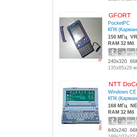
GFORT
PocketPC
КПК (Карма
150 МГц
VR
RAM 32 Мб
240x320
66
135x85x26 
NTT DoC
Windows CE 
КПК (Карма
168 МГц
NE
RAM 32 Мб
640x240
66
189x107x27