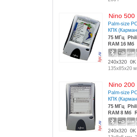
Nino 500
Palm-size P
КПК (Карма
75 МГц
Phi
RAM 16 Мб
240x320
0K
135x85x20 
Nino 200
Palm-size P
КПК (Карма
75 МГц
Phi
RAM 8 Мб
240x320
0K
13x8x5 мм