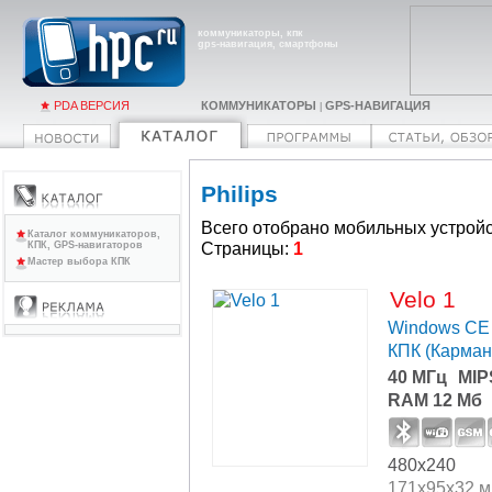
коммуникаторы, кпк
gps-навигация, смартфоны
PDA ВЕРСИЯ
КОММУНИКАТОРЫ
GPS-НАВИГАЦИЯ
|
Philips
Всего отобрано мобильных устройс
Каталог коммуникаторов,
Страницы:
1
КПК, GPS-навигаторов
Мастер выбора КПК
Velo 1
Windows CE 
КПК (Карма
40 МГц
MIP
RAM 12 Мб
480x240
171x95x32 