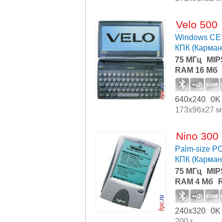
Velo 500
Windows CE 
КПК (Карма
75 МГц
MIP
RAM 16 Мб
640x240
0K
173x96x27 
Nino 300
Palm-size P
КПК (Карма
75 МГц
MIP
RAM 4 Мб
240x320
0K
200 г