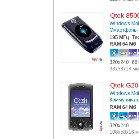
Qtek 850
Windows Mob
Смартфоны
195 МГц
Te
RAM 64 Мб
320x240
66
98x58x18 м
Qtek G20
Windows Mob
Коммуникат
RAM 64 Мб
320x240
108x58x16 