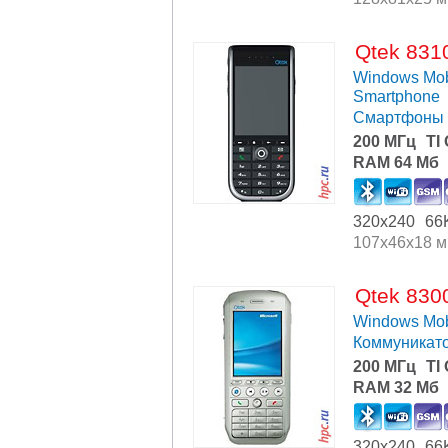
Qtek 831
Windows Mob
Smartphone
Смартфоны
200 МГц
TI
RAM 64 Мб
320x240
66
107x46x18 
Qtek 830
Windows Mob
Коммуникат
200 МГц
TI
RAM 32 Мб
320x240
66