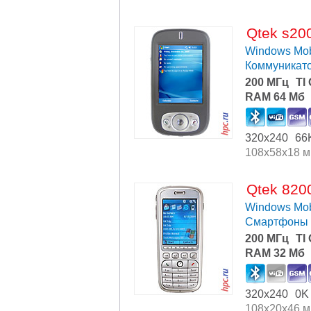
Qtek s20
Windows Mob
Коммуникат
200 МГц
TI
RAM 64 Мб
320x240
66
108x58x18 
Qtek 820
Windows Mob
Смартфоны
200 МГц
TI
RAM 32 Мб
320x240
0K
108x20x46 