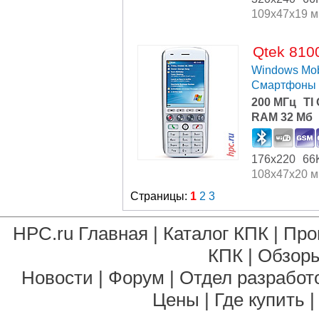
109x47x19 
Qtek 810
Windows Mob
Смартфоны
200 МГц
TI
RAM 32 Мб
176x220
66
108x47x20 
Страницы:
1
2
3
HPC.ru Главная
|
Каталог КПК
|
Про
КПК
|
Обзоры
Новости
|
Форум
|
Отдел разработ
Цены
|
Где купить