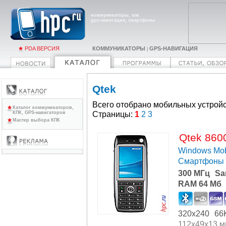
коммуникаторы, кпк
gps-навигация, смартфоны
PDA ВЕРСИЯ
КОММУНИКАТОРЫ
GPS-НАВИГАЦИЯ
|
Qtek
Всего отобрано мобильных устройс
Каталог коммуникаторов,
Страницы:
1
2
3
КПК, GPS-навигаторов
Мастер выбора КПК
Qtek 860
Windows Mob
Смартфоны
300 МГц
Sa
RAM 64 Мб
320x240
66
112x49x13 