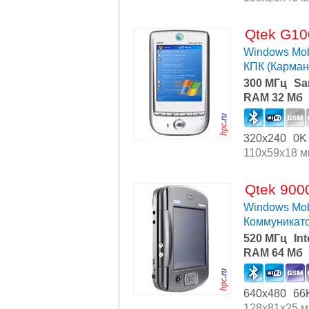
Qtek G10
Windows Mob
КПК (Карма
300 МГц
Sa
RAM 32 Мб
320x240
0K
110x59x18 
Qtek 900
Windows Mob
Коммуникат
520 МГц
In
RAM 64 Мб
640x480
66
128x81x25 