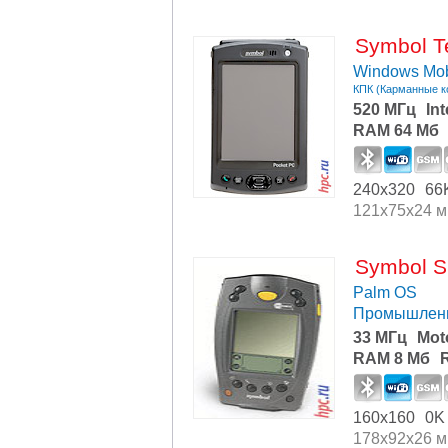
Symbol T
Windows Mob
КПК (Карманные 
520 МГц
In
RAM 64 Мб
240x320
66
121x75x24 
Symbol S
Palm OS
Промышлен
33 МГц
Mot
RAM 8 Мб
160x160
0K
178x92x26 