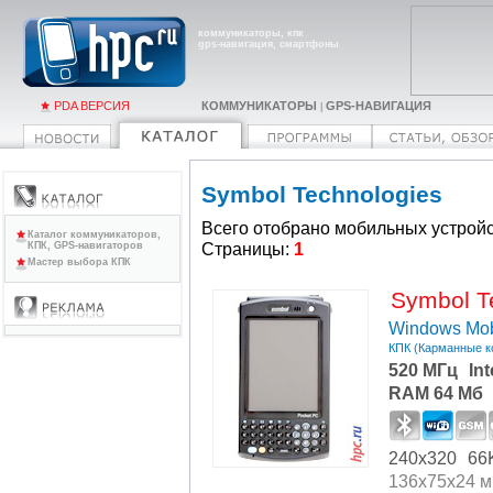
коммуникаторы, кпк
gps-навигация, смартфоны
PDA ВЕРСИЯ
КОММУНИКАТОРЫ
GPS-НАВИГАЦИЯ
|
Symbol Technologies
Всего отобрано мобильных устройс
Каталог коммуникаторов,
Страницы:
1
КПК, GPS-навигаторов
Мастер выбора КПК
Symbol T
Windows Mob
КПК (Карманные 
520 МГц
In
RAM 64 Мб
240x320
66
136x75x24 