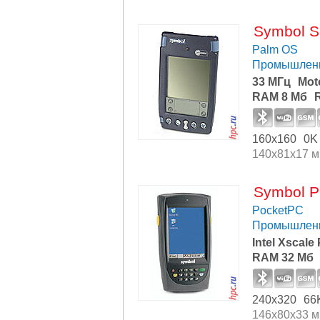
Symbol S
Palm OS
Промышлен
33 МГц
Mot
RAM 8 Мб
160x160
0K
140x81x17 
Symbol P
PocketPC
Промышлен
Intel Xscal
RAM 32 Мб
240x320
66
146x80x33 