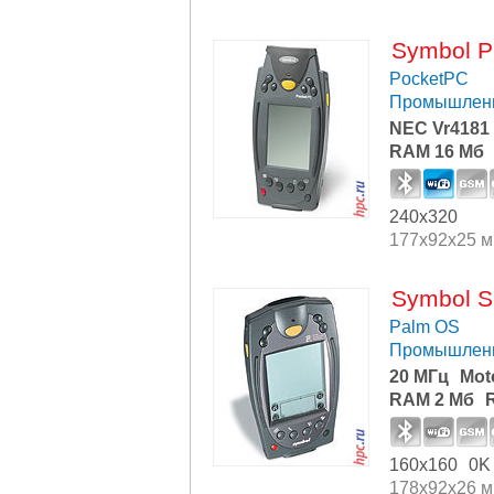
Symbol P
PocketPC
Промышлен
NEC Vr4181 
RAM 16 Мб
240x320
177x92x25 
Symbol S
Palm OS
Промышлен
20 МГц
Mot
RAM 2 Мб
160x160
0K
178x92x26 