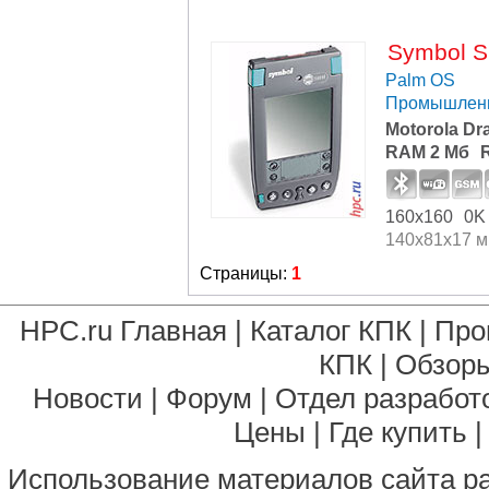
Symbol S
Palm OS
Промышлен
Motorola Dr
RAM 2 Мб
160x160
0K
140x81x17 
Страницы:
1
HPC.ru Главная
|
Каталог КПК
|
Про
КПК
|
Обзоры
Новости
|
Форум
|
Отдел разработ
Цены
|
Где купить
Использование материалов сайта р