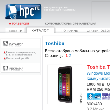
коммуникаторы, кпк
gps-навигация, смартфоны
PDA ВЕРСИЯ
КОММУНИКАТОРЫ
GPS-НАВИГАЦИЯ
|
Toshiba
Всего отобрано мобильных устройс
Каталог коммуникаторов,
Страницы:
1
2
КПК, GPS-навигаторов
Мастер выбора КПК
Toshiba 
Windows Mob
Коммуникат
1000 МГц
Q
RAM 256 Мб
800x480
3.2 Мпикс