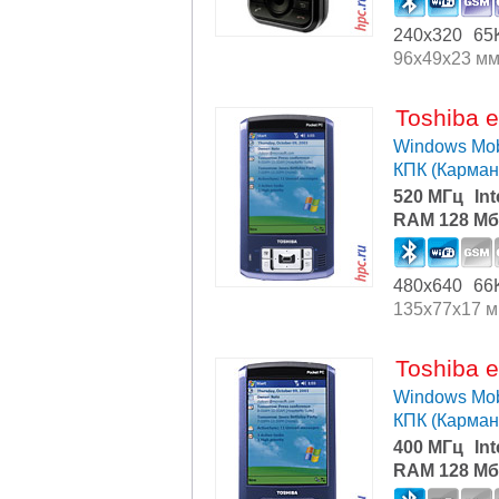
240x320
65
96x49x23 м
Toshiba 
Windows Mob
КПК (Карма
520 МГц
In
RAM 128 Мб
480x640
66
135x77x17 
Toshiba 
Windows Mob
КПК (Карма
400 МГц
In
RAM 128 Мб