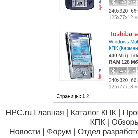
240x320
66
125x77x12 
Toshiba 
Windows Mob
КПК (Карма
400 МГц
In
RAM 128 Мб
240x320
66
125x77x18 
Страницы:
1
2
HPC.ru Главная
|
Каталог КПК
|
Про
КПК
|
Обзоры
Новости
|
Форум
|
Отдел разработ