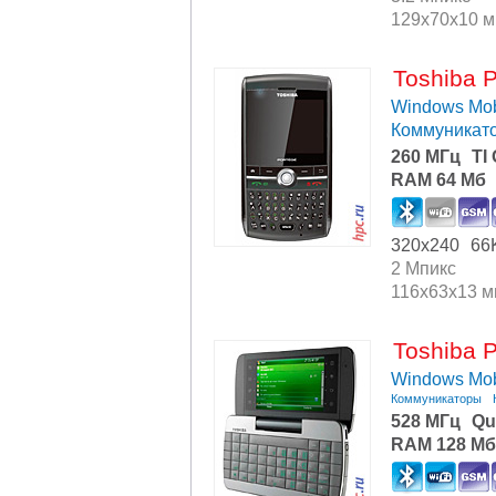
129x70x10 
Toshiba 
Windows Mob
Коммуникат
260 МГц
TI
RAM 64 Мб
320x240
66
2 Мпикс
116x63x13 
Toshiba 
Windows Mob
Коммуникаторы
528 МГц
Qu
RAM 128 Мб