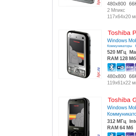
480x800
66
2 Мпикс
117x64x20 
Toshiba 
Windows Mob
Коммуникаторы
520 МГц
Ma
RAM 128 Мб
480x800
66
119x61x22 
Toshiba 
Windows Mob
Коммуникат
312 МГц
In
RAM 64 Мб