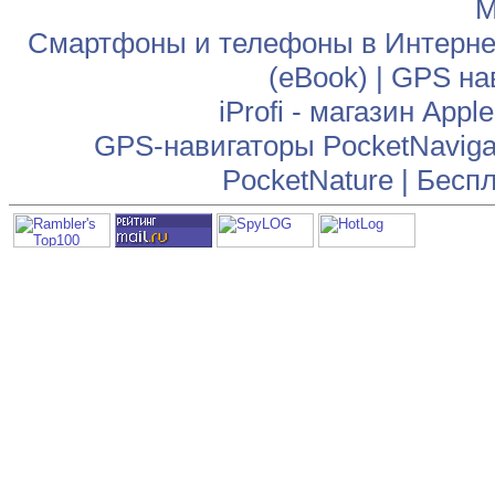
М
Смартфоны и телефоны в Интернет
(eBook)
|
GPS на
iProfi - магазин App
GPS-навигаторы PocketNaviga
PocketNature
|
Беспл