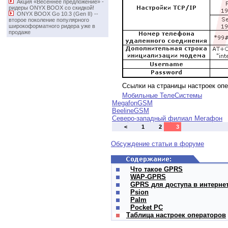
Акция «Весеннее предложение» -
ридеры ONYX BOOX со скидкой!
ONYX BOOX Go 10.3 (Gen II) -­
второе поколение популярного
широкоформатного ридера уже в
продаже
Ссылки на страницы настроек оп
Мобильные ТелеСистемы
MegafonGSM
BeelineGSM
Северо-западный филиал Мегафон
<
1
2
3
Обсуждение статьи в форуме
Что такое GPRS
WAP-GPRS
GPRS для доступа в интернет
Psion
Palm
Pocket PC
Таблица настроек операторов