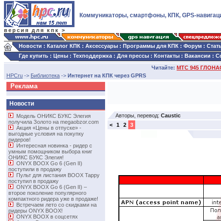
Коммуникаторы, смартфоны, КПК, GPS-навигац
версия для кпк >
Новости
:
Каталог КПК
:
Аксессуары
:
Программы для КПК
:
Форум
:
Стат
Где купить
:
Цены
:
Техподдержка
:
Для прессы
:
Контакты
:
Вакансии
:
С
Читайте:
МТС 945 ГЛОНАС
HPCru
->
Библиотека
->
Интернет на КПК через GPRS
Реклама
Новости
Авторы, перевод:
Caustic
Модель ОНИКС БУКС Элегия
получила Золото на megaobzor.com
<
1
2
3
Акция «Цены в отпуске» -
выгодные условия на покупку
ридеров!
Интересная новинка - ридер с
умным помощником выбора книг
ОНИКС БУКС Элегия!
ONYX BOOX Go 6 (Gen II)
поступили в продажу
Пульт для листания BOOX Tappy
поступил в продажу
ONYX BOOX Go 6 (Gen II) –
второе поколение популярного
компактного ридера уже в продаже!
Встречаем лето со скидками на
ридеры ONYX BOOX!
ONYX BOOX в соцсетях