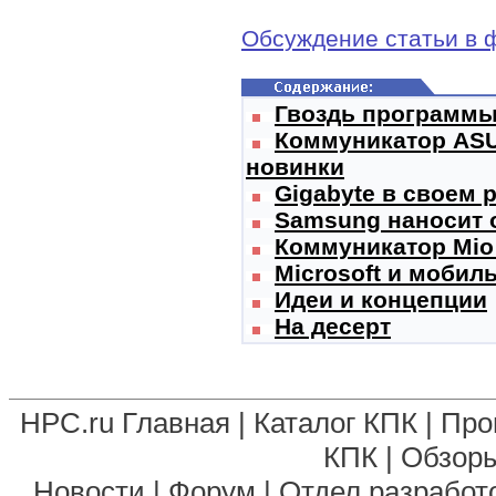
Обсуждение статьи в 
Гвоздь программы 
Коммуникатор ASU
новинки
Gigabyte в своем 
Samsung наносит 
Коммуникатор Mio
Microsoft и мобил
Идеи и концепции
На десерт
HPC.ru Главная
|
Каталог КПК
|
Про
КПК
|
Обзоры
Новости
|
Форум
|
Отдел разработ