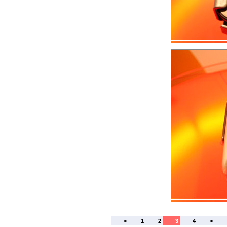
<
1
2
3
4
>