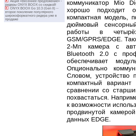
коммуникатор Mio Di
Акция «Весеннее предложение» -
ридеры ONYX BOOX со скидкой!
хорошо подходит о
ONYX BOOX Go 10.3 (Gen II) -­
второе поколение популярного
компактная модель, 
широкоформатного ридера уже в
продаже
дюймовый сенсорны
работы в четырё
GSM/GPRS/EDGE. Такж
2-Мп камера с авт
Bluetooth 2.0 с пр
обеспечивает модул
Опционально коммун
Словом, устройство 
компактный вариант
сравнении со старши
похвастаться. Наприм
к возможности исполь
продвинутой камеро
данных EDGE.