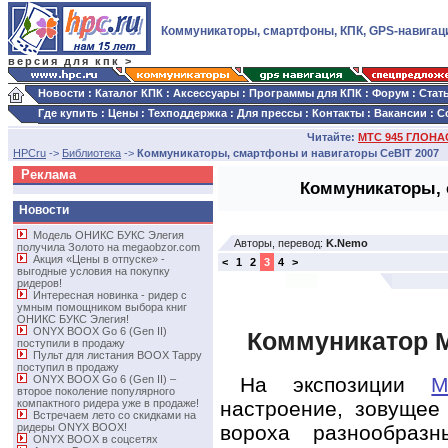
Коммуникаторы, смартфоны, КПК, GPS-навигац
версия для кпк >
Новости
:
Каталог КПК
:
Аксессуары
:
Программы для КПК
:
Форум
:
Стат
Где купить
:
Цены
:
Техподдержка
:
Для прессы
:
Контакты
:
Вакансии
:
С
Читайте:
МТС 945 ГЛОНАС
HPCru
->
Библиотека
->
Коммуникаторы, смартфоны и навигаторы CeBIT 2007
Реклама
Коммуникаторы, 
Новости
Модель ОНИКС БУКС Элегия
Авторы, перевод:
K.Nemo
получила Золото на megaobzor.com
Акция «Цены в отпуске» -
<
1
2
3
4
>
выгодные условия на покупку
ридеров!
Интересная новинка - ридер с
умным помощником выбора книг
ОНИКС БУКС Элегия!
ONYX BOOX Go 6 (Gen II)
Коммуникатор M
поступили в продажу
Пульт для листания BOOX Tappy
поступил в продажу
На экспозиции
M
ONYX BOOX Go 6 (Gen II) –
второе поколение популярного
настроение, зовущее
компактного ридера уже в продаже!
Встречаем лето со скидками на
вороха разнообраз
ридеры ONYX BOOX!
ONYX BOOX в соцсетях