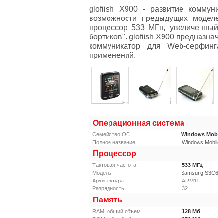
glofiish X900
- развитие коммуни
возможности предыдущих моделе
процессор 533 МГц, увеличенны
бортиков".
glofiish X900
предназнач
коммуникатор для Web-серфинг
применений.
Операционная система
Семейство ОС
Windows Mobi
Полное название
Windows Mobile
Процессор
Тактовая частота
533
МГц
Модель
Samsung S3C6
Архитектура
ARM11
Разрядность
32
Память
RAM, общий объем
128
Мб