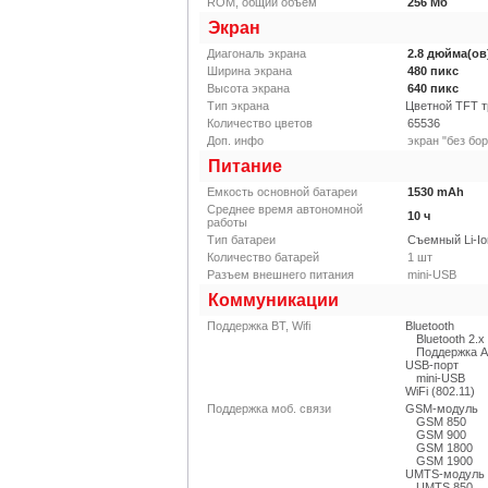
ROM, общий объем
256
Мб
Экран
Диагональ экрана
2.8
дюйма(ов
Ширина экрана
480
пикс
Высота экрана
640
пикс
Тип экрана
Цветной TFT 
Количество цветов
65536
Доп. инфо
экран "без бо
Питание
Емкость основной батареи
1530
mAh
Среднее время автономной
10
ч
работы
Тип батареи
Съемный Li-Io
Количество батарей
1
шт
Разъем внешнего питания
mini-USB
Коммуникации
Поддержка BT, Wifi
Bluetooth
Bluetooth 2.x
Поддержка 
USB-порт
mini-USB
WiFi (802.11)
Поддержка моб. связи
GSM-модуль
GSM 850
GSM 900
GSM 1800
GSM 1900
UMTS-модуль
UMTS 850