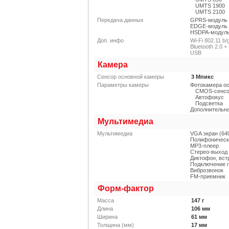
UMTS 1900
UMTS 2100
Передача данных
GPRS-модуль
EDGE-модуль
HSDPA-модул
Доп. инфо
Wi-Fi 802.11 b/
Bluetooth 2.0 
USB
Камера
Сенсор основной камеры
3
Мпикс
Параметры камеры
Фотокамера о
CMOS-сенс
Автофокус
Подсветка
Дополнительн
Мультимедиа
Мультимедиа
VGA экран (64
Полифоническ
MP3-плеер
Стерео-выход
Диктофон, вс
Подключение 
Виброзвонок
FM-приемник
Форм-фактор
Масса
147
г
Длина
106
мм
Ширина
61
мм
Толщина (мм)
17
мм