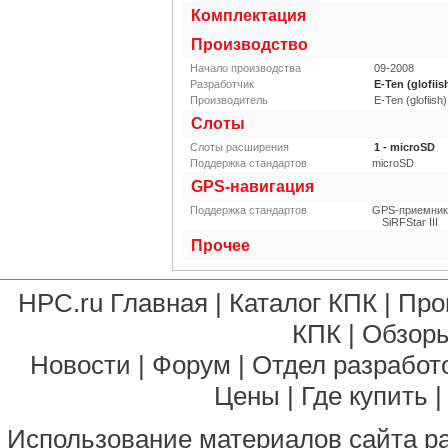
Комплектация
Производство
Начало производства
09-2008
Разработчик
E-Ten (glofiis
Производитель
E-Ten (glofiish)
Слоты
Слоты расширения
1 - microSD
Поддержка стандартов
microSD
GPS-навигация
Поддержка стандартов
GPS-приемник
SiRFStar III
Прочее
HPC.ru Главная
|
Каталог КПК
|
Про
КПК
|
Обзоры
Новости
|
Форум
|
Отдел разработ
Цены
|
Где купить
Использование материалов сайта р