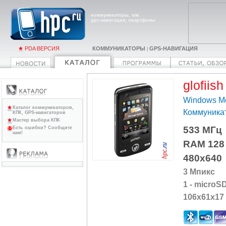
коммуникаторы, кпк
gps-навигация, смартфоны
PDA ВЕРСИЯ
КОММУНИКАТОРЫ
GPS-НАВИГАЦИЯ
|
glofiis
Windows Mo
Каталог коммуникаторов,
Коммуника
КПК, GPS-навигаторов
Мастер выбора КПК
533 МГц
Есть ошибки? Сообщите
нам!
RAM 128
480x640
3 Мпикс
1 - microS
106x61x17