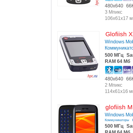
480x640
66
3 Мпикс
106x61x17 
Glofiish 
Windows Mob
Коммуникат
500 МГц
Sa
RAM 64 Мб
480x640
66
2 Мпикс
114x61x16 
glofiish 
Windows Mob
Коммуникаторы
500 МГц
Sa
RAM 64 Мб