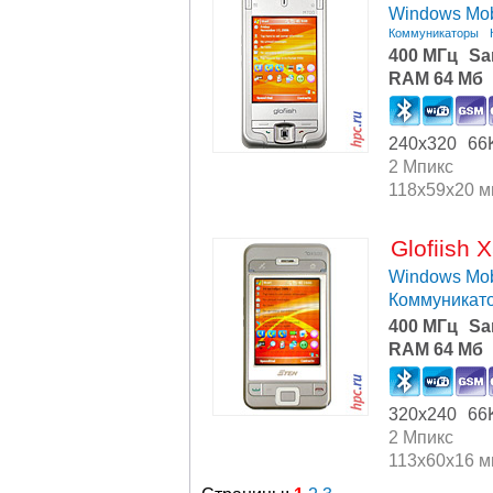
Windows Mob
Коммуникаторы
400 МГц
Sa
RAM 64 Мб
240x320
66
2 Мпикс
118x59x20 
Glofiish 
Windows Mob
Коммуникат
400 МГц
Sa
RAM 64 Мб
320x240
66
2 Мпикс
113x60x16 