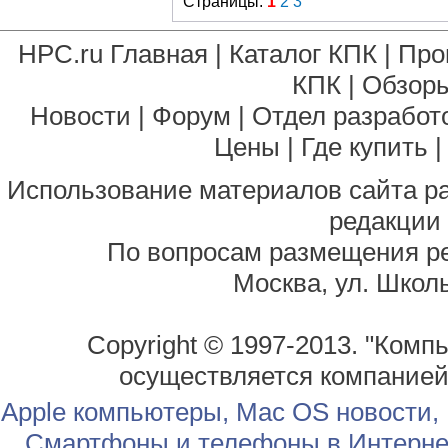
Страницы:
1
2
3
HPC.ru Главная
|
Каталог КПК
|
Про
КПК
|
Обзоры
Новости
|
Форум
|
Отдел разработ
Цены
|
Где купить
Использование материалов сайта р
редакции
По вопросам размещения р
Москва, ул. Школь
Copyright © 1997-2013. "Комп
осуществляется компание
Apple компьютеры, Mac OS новости,
Смартфоны и телефоны в Интернет