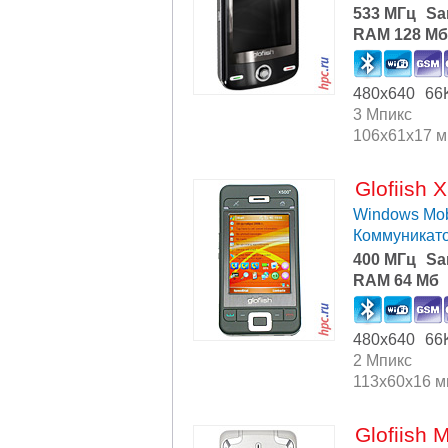
533 МГц
Sa
RAM 128 Мб
480x640
66
3 Мпикс
106x61x17 
Glofiish 
Windows Mob
Коммуникат
400 МГц
Sa
RAM 64 Мб
480x640
66
2 Мпикс
113x60x16 
Glofiish 