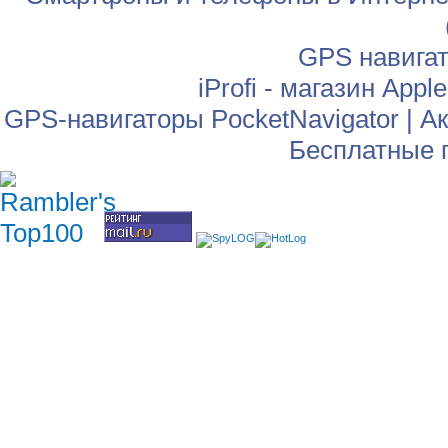
GPS навига
iProfi - магазин App
GPS-навигаторы PocketNavigator
|
Ак
Бесплатные 