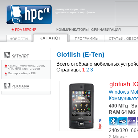
коммуникаторы, кпк
gps-навигация, смартфоны
PDA ВЕРСИЯ
КОММУНИКАТОРЫ
GPS-НАВИГАЦИЯ
|
Glofiish (E-Ten)
Всего отобрано мобильных устройс
Каталог коммуникаторов,
Страницы:
1
2
3
КПК, GPS-навигаторов
Мастер выбора КПК
glofiish 
Windows Mob
Коммуникат
400 МГц
Sa
RAM 64 Мб
240x320
66
2 Мпикс